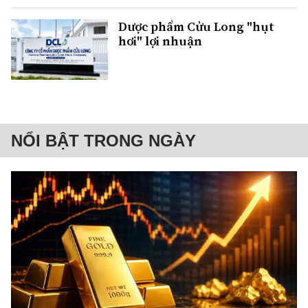
Dược phẩm Cửu Long "hụt
hơi" lợi nhuận
NỔI BẬT TRONG NGÀY