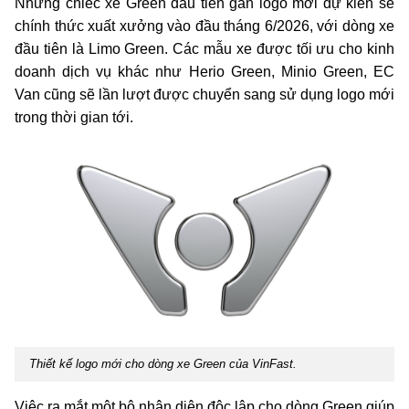
Những chiếc xe Green đầu tiên gắn logo mới dự kiến sẽ
chính thức xuất xưởng vào đầu tháng 6/2026, với dòng xe
đầu tiên là Limo Green. Các mẫu xe được tối ưu cho kinh
doanh dịch vụ khác như Herio Green, Minio Green, EC
Van cũng sẽ lần lượt được chuyển sang sử dụng logo mới
trong thời gian tới.
Thiết kế logo mới cho dòng xe Green của VinFast.
Việc ra mắt một bộ nhận diện độc lập cho dòng Green giúp