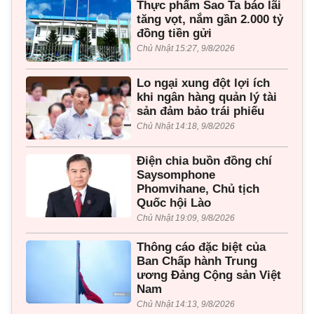
Thực phẩm Sao Ta báo lãi
tăng vọt, nắm gần 2.000 tỷ
đồng tiền gửi
Chủ Nhật 15:27, 9/8/2026
Lo ngại xung đột lợi ích
khi ngân hàng quản lý tài
sản đảm bảo trái phiếu
Chủ Nhật 14:18, 9/8/2026
Điện chia buồn đồng chí
Saysomphone
Phomvihane, Chủ tịch
Quốc hội Lào
Chủ Nhật 19:09, 9/8/2026
Thông cáo đặc biệt của
Ban Chấp hành Trung
ương Đảng Cộng sản Việt
Nam
Chủ Nhật 14:13, 9/8/2026