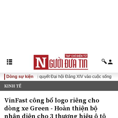
Dòng sự kiện
Đưa Nghị quyết Đại hội Đảng XIV vào cuộc sống
Hướn
KINH TẾ
VinFast công bố logo riêng cho
dòng xe Green - Hoàn thiện bộ
nhận diện cho 3 thương hiệu ô tô