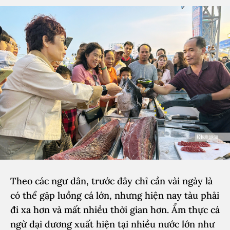
Theo các ngư dân, trước đây chỉ cần vài ngày là
có thể gặp luồng cá lớn, nhưng hiện nay tàu phải
đi xa hơn và mất nhiều thời gian hơn. Ẩm thực cá
ngừ đại dương xuất hiện tại nhiều nước lớn như