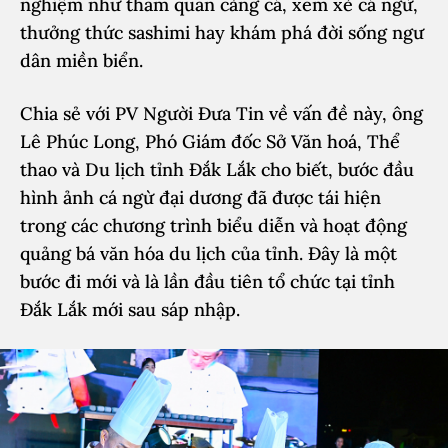
nghiệm như tham quan cảng cá, xem xẻ cá ngừ,
thưởng thức sashimi hay khám phá đời sống ngư
dân miền biển.
Chia sẻ với PV Người Đưa Tin về vấn đề này, ông
Lê Phúc Long, Phó Giám đốc Sở Văn hoá, Thể
thao và Du lịch tỉnh Đắk Lắk cho biết, bước đầu
hình ảnh cá ngừ đại dương đã được tái hiện
trong các chương trình biểu diễn và hoạt động
quảng bá văn hóa du lịch của tỉnh. Đây là một
bước đi mới và là lần đầu tiên tổ chức tại tỉnh
Đắk Lắk mới sau sáp nhập.