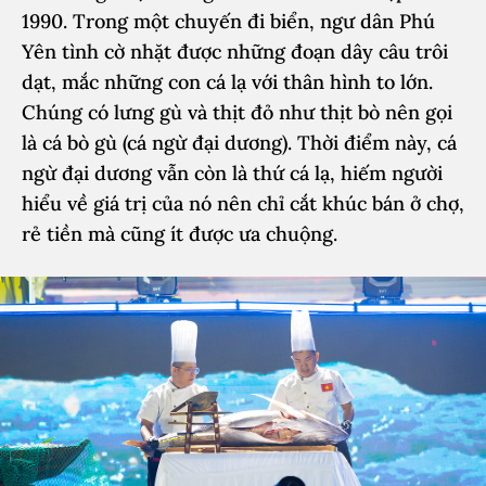
1990. Trong một chuyến đi biển, ngư dân Phú
Yên tình cờ nhặt được những đoạn dây câu trôi
dạt, mắc những con cá lạ với thân hình to lớn.
Chúng có lưng gù và thịt đỏ như thịt bò nên gọi
là cá bò gù (cá ngừ đại dương). Thời điểm này, cá
ngừ đại dương vẫn còn là thứ cá lạ, hiếm người
hiểu về giá trị của nó nên chỉ cắt khúc bán ở chợ,
rẻ tiền mà cũng ít được ưa chuộng.