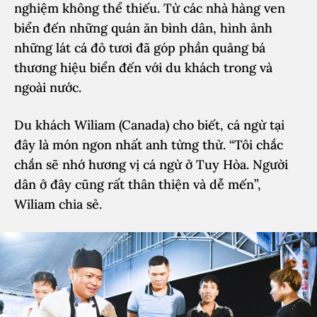
nghiệm không thể thiếu. Từ các nhà hàng ven
biển đến những quán ăn bình dân, hình ảnh
những lát cá đỏ tươi đã góp phần quảng bá
thương hiệu biển đến với du khách trong và
ngoài nước.
Du khách Wiliam (Canada) cho biết, cá ngừ tại
đây là món ngon nhất anh từng thử. “Tôi chắc
chắn sẽ nhớ hương vị cá ngừ ở Tuy Hòa. Người
dân ở đây cũng rất thân thiện và dễ mến”,
Wiliam chia sẻ.