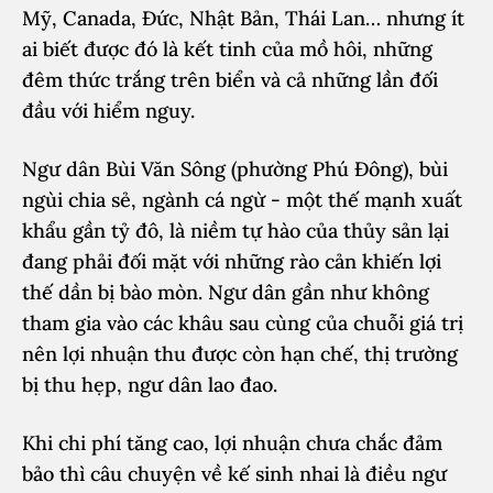
Mỹ, Canada, Đức, Nhật Bản, Thái Lan… nhưng ít
ai biết được đó là kết tinh của mồ hôi, những
đêm thức trắng trên biển và cả những lần đối
đầu với hiểm nguy.
Ngư dân Bùi Văn Sông (phường Phú Đông), bùi
ngùi chia sẻ, ngành cá ngừ - một thế mạnh xuất
khẩu gần tỷ đô, là niềm tự hào của thủy sản lại
đang phải đối mặt với những rào cản khiến lợi
thế dần bị bào mòn. Ngư dân gần như không
tham gia vào các khâu sau cùng của chuỗi giá trị
nên lợi nhuận thu được còn hạn chế, thị trường
bị thu hẹp, ngư dân lao đao.
Khi chi phí tăng cao, lợi nhuận chưa chắc đảm
bảo thì câu chuyện về kế sinh nhai là điều ngư