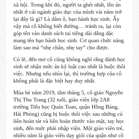
xã hội. Trong khi đó, người ta ghét nhất, lên án
nhất ở cái ngành giáo dục của mình vài năm trở
lại đây là gì? Là dâm ô, bạo hành học sinh. Ấy
vậy mà cô không biết đường… tránh ra, lại còn
góp tên vào danh sách tai tiếng dài dằng dặc
mang tên bạo hành học sinh. Cơ quan chức năng
làm sao mà “nhẹ chân, nhẹ tay” cho được.
Có lẽ, đến mơ cô cũng không nghĩ rằng đánh học
sinh sẽ nhận mức án kỷ luật cao nhất là buộc thôi
việc. Nhưng nếu nhìn lại, thì trường hợp của cô
không phải là đặc biệt hay duy nhất.
Mùa hè năm 2019, tầm tháng 5, cô giáo Nguyễn
Thị Thu Trang (32 tuổi, giáo viên lớp 2A8
trường Tiểu học Quán Toan, quận Hồng Bàng,
Hải Phòng) cũng bị buộc thôi việc sau những cú
liên hoàn tát và liên hoàn thước vào mặt, tay học
sinh, đến mức phải nhập viện. Một giáo viên trẻ,
nhiều năm là giáo viên dạy giỏi của quận như cô