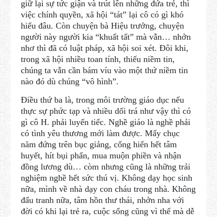
giữ lại sự tức giận và trút lên những đứa trẻ, thì
việc chính quyền, xã hội “tát” lại cô có gì khó
hiểu đâu. Còn chuyện bà Hiệu trưởng, chuyện
người này người kia “khuất tất” mà vẫn… nhởn
nhơ thì đã có luật pháp, xã hội soi xét. Đôi khi,
trong xã hội nhiều toan tính, thiếu niềm tin,
chúng ta vẫn cần bám víu vào một thứ niềm tin
nào đó dù chúng “vô hình”.
Điều thứ ba là, trong môi trường giáo dục nếu
thực sự phức tạp và nhiều dối trá như vậy thì có
gì cô H. phải luyến tiếc. Nghề giáo là nghề phải
có tình yêu thương mới làm được. Mấy chục
năm đứng trên bục giảng, cống hiến hết tâm
huyết, hít bụi phấn, mua muộn phiền và nhận
đồng lương dù… còm nhưng cũng là những trải
nghiệm nghề hết sức thú vị. Không dạy học sinh
nữa, mình về nhà dạy con cháu trong nhà. Không
đấu tranh nữa, tâm hồn thư thái, nhởn nha với
đời có khi lại trẻ ra, cuộc sống cũng vì thế mà dễ