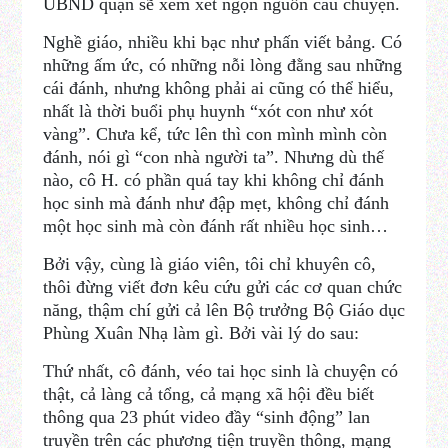
UBND quận sẽ xem xét ngọn nguồn câu chuyện.
Nghề giáo, nhiều khi bạc như phấn viết bảng. Có
những ấm ức, có những nỗi lòng đằng sau những
cái đánh, nhưng không phải ai cũng có thể hiểu,
nhất là thời buổi phụ huynh “xót con như xót
vàng”. Chưa kể, tức lên thì con mình mình còn
đánh, nói gì “con nhà người ta”. Nhưng dù thế
nào, cô H. có phần quá tay khi không chỉ đánh
học sinh mà đánh như đập mẹt, không chỉ đánh
một học sinh mà còn đánh rất nhiều học sinh…
Bởi vậy, cùng là giáo viên, tôi chỉ khuyên cô,
thôi đừng viết đơn kêu cứu gửi các cơ quan chức
năng, thậm chí gửi cả lên Bộ trưởng Bộ Giáo dục
Phùng Xuân Nhạ làm gì. Bởi vài lý do sau:
Thứ nhất, cô đánh, véo tai học sinh là chuyện có
thật, cả làng cả tổng, cả mạng xã hội đều biết
thông qua 23 phút video đầy “sinh động” lan
truyền trên các phương tiện truyền thông, mạng