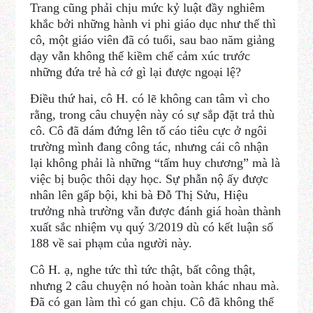
Trang cũng phải chịu mức kỷ luật đầy nghiêm
khắc bởi những hành vi phi giáo dục như thế thì
cô, một giáo viên đã có tuổi, sau bao năm giảng
dạy vẫn không thể kiềm chế cảm xúc trước
những đứa trẻ hà cớ gì lại được ngoại lệ?
Điều thứ hai, cô H. có lẽ không can tâm vì cho
rằng, trong câu chuyện này có sự sắp đặt trả thù
cô. Cô đã dám đứng lên tố cáo tiêu cực ở ngôi
trường mình đang công tác, nhưng cái cô nhận
lại không phải là những “tấm huy chương” mà là
việc bị buộc thôi dạy học. Sự phẫn nộ ấy được
nhân lên gấp bội, khi bà Đỗ Thị Sửu, Hiệu
trưởng nhà trường vẫn được đánh giá hoàn thành
xuất sắc nhiệm vụ quý 3/2019 dù có kết luận số
188 về sai phạm của người này.
Cô H. ạ, nghe tức thì tức thật, bất công thật,
nhưng 2 câu chuyện nó hoàn toàn khác nhau mà.
Đã có gan làm thì có gan chịu. Cô đã không thể