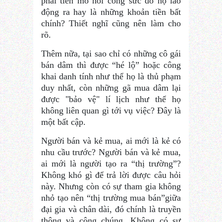
phải tiền mồ hôi công sức do họ lao
động ra hay là những khoản tiền bất
chính? Thiết nghĩ cũng nên làm cho
rõ.
Thêm nữa, tại sao chỉ có những cô gái
bán dâm thì được “hé lộ” hoặc công
khai danh tính như thể họ là thủ phạm
duy nhất, còn những gã mua dâm lại
được "bảo vệ" lí lịch như thể họ
không liên quan gì tới vụ việc? Đây là
một bất cập.
Người bán và kẻ mua, ai mới là kẻ có
nhu cầu trước? Người bán và kẻ mua,
ai mới là người tạo ra “thị trường”?
Không khó gì để trả lời được câu hỏi
này. Nhưng còn có sự tham gia không
nhỏ tạo nên “thị trường mua bán”giữa
đại gia và chân dài, đó chính là truyền
thông và công chúng. Không có sự