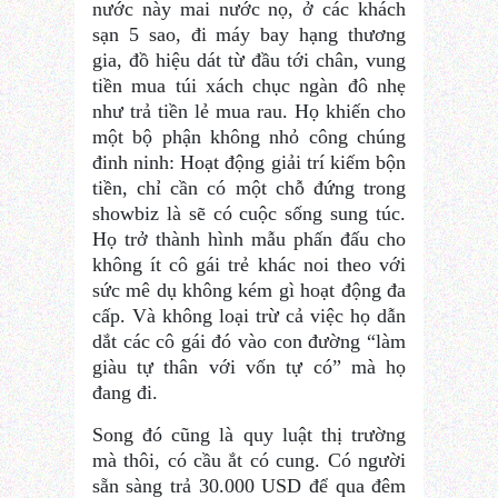
nước này mai nước nọ, ở các khách
sạn 5 sao, đi máy bay hạng thương
gia, đồ hiệu dát từ đầu tới chân, vung
tiền mua túi xách chục ngàn đô nhẹ
như trả tiền lẻ mua rau. Họ khiến cho
một bộ phận không nhỏ công chúng
đinh ninh: Hoạt động giải trí kiếm bộn
tiền, chỉ cần có một chỗ đứng trong
showbiz là sẽ có cuộc sống sung túc.
Họ trở thành hình mẫu phấn đấu cho
không ít cô gái trẻ khác noi theo với
sức mê dụ không kém gì hoạt động đa
cấp. Và không loại trừ cả việc họ dẫn
dắt các cô gái đó vào con đường “làm
giàu tự thân với vốn tự có” mà họ
đang đi.
Song đó cũng là quy luật thị trường
mà thôi, có cầu ắt có cung. Có người
sẵn sàng trả 30.000 USD để qua đêm