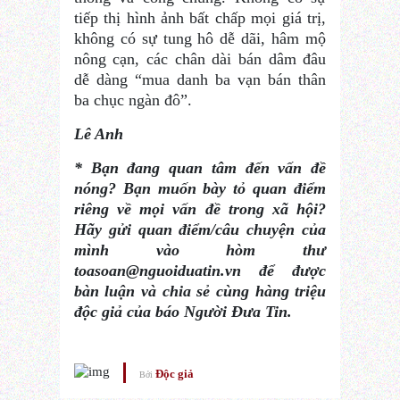
tiếp thị hình ảnh bất chấp mọi giá trị,
không có sự tung hô dễ dãi, hâm mộ
nông cạn, các chân dài bán dâm đâu
dễ dàng “mua danh ba vạn bán thân
ba chục ngàn đô”.
Lê Anh
* Bạn đang quan tâm đến vấn đề
nóng? Bạn muốn bày tỏ quan điểm
riêng về mọi vấn đề trong xã hội?
Hãy gửi quan điểm/câu chuyện của
mình vào hòm thư
toasoan@nguoiduatin.vn để được
bàn luận và chia sẻ cùng hàng triệu
độc giả của báo Người Đưa Tin.
Độc giả
Bởi