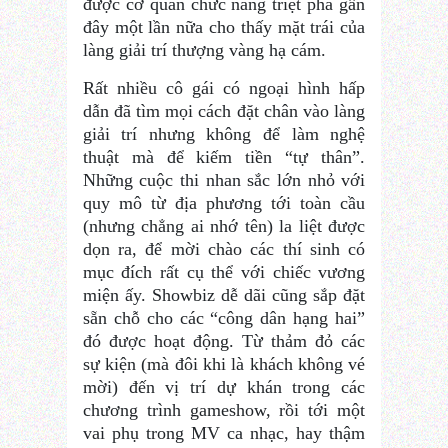
được cơ quan chức năng triệt phá gần
đây một lần nữa cho thấy mặt trái của
làng giải trí thượng vàng hạ cám.
Rất nhiều cô gái có ngoại hình hấp
dẫn đã tìm mọi cách đặt chân vào làng
giải trí nhưng không để làm nghệ
thuật mà để kiếm tiền “tự thân”.
Những cuộc thi nhan sắc lớn nhỏ với
quy mô từ địa phương tới toàn cầu
(nhưng chẳng ai nhớ tên) la liệt được
dọn ra, để mời chào các thí sinh có
mục đích rất cụ thể với chiếc vương
miện ấy. Showbiz dễ dãi cũng sắp đặt
sẵn chỗ cho các “công dân hạng hai”
đó được hoạt động. Từ thảm đỏ các
sự kiện (mà đôi khi là khách không vé
mời) đến vị trí dự khán trong các
chương trình gameshow, rồi tới một
vai phụ trong MV ca nhạc, hay thậm