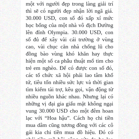
một với người đẹp trong làng giải trí
thì sẽ có người đẹp nhận lời ngã giá.
30.000 USD, con số đó xấp xỉ mức
học bổng của một nhà vô địch Đường
lên đỉnh Olympia. 30.000 USD, con
số đủ để xây vài cái trường ở vùng
cao, vài chục căn nhà chống lũ cho
đồng bào vùng khó khăn hay thực
hiện một số ca phẫu thuật mổ tim cho
trẻ em nghèo. Để có được con số đó,
các tổ chức xã hội phải lao tâm khổ
tứ, tiêu tốn nhiều sức lực và thời gian
tìm kiếm tài trợ, kêu gọi, vận động từ
nhiều nguồn khác nhau. Nhưng lại có
những vị đại gia giấu mặt không ngại
vung 30.000 USD cho một đêm hoan
lạc với “Hoa hậu”. Cách họ chi tiền
mua dâm cũng tương đồng với các cô
gái kia chi tiền mua đồ hiệu. Đó có