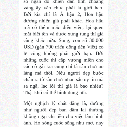
số ngàn đô khiến dân tình choáng
váng ấy vẫn chưa phải là giới hạn.
Bởi kia chỉ là Á hậu 2, Hoa hậu
đương nhiên giá phải khác. Hoa hậu
mà có thêm mác diễn viên, lại quen
mặt biết tên và được xưng tụng thì giá
càng khác nữa. Song, con số 30.000
USD (gần 700 triệu đồng tiền Việt) có
lẽ cũng không phải giới hạn. Bởi
những cuộc thi cấp vương miện cho
các cô gái kia cũng chỉ là sân chơi ao
làng mà thôi. Nếu người đẹp bước
chân ra từ sân chơi nhan sắc uy tín mà
sa ngã, lạc lối thì giá là bao nhiêu?
Thật khó có thể hình dung nổi.
Một nghịch lý chát đắng là, dường
như người đẹp bán dâm lại thường
không ngại chi tiền cho việc làm hình
ảnh. Họ sống cuộc sống như mơ, nay