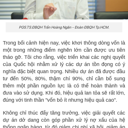
PGS.TS.ĐBQH Trần Hoàng Ngân - Đoàn ĐBQH Tp.HCM.
Trong bối cảnh hiện nay, việc khơi thông dòng vốn là
một trong những điểm nghẽn lớn cần được ưu tiên
tháo gỡ. Tôi cho rằng, việc triển khai các nghị quyết
của Quốc hội nhằm xử lý các dự án tồn đọng có ý
nghĩa đặc biệt quan trọng. Nhiều dự án đã được đầu
tư đến 50%, 80%, thậm chí 90%, chỉ cần bổ sung
thêm một phần nguồn lực là có thể hoàn thành và
đưa vào sử dụng. Khi đó, hiệu quả lan tỏa sẽ rất lớn,
đúng với tinh thần "vốn bỏ ít nhưng hiệu quả cao".
Không chỉ thúc đẩy tăng trưởng, việc giải quyết các
dự án dở dang còn góp phần xử lý nợ xấu của hệ
thống ngân hàng, từ đó giảm chi phí xã hội, giảm áp