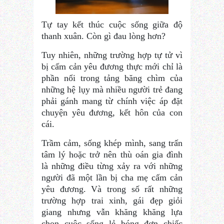
Tự tay kết thúc cuộc sống giữa độ
thanh xuân. Còn gì đau lòng hơn?
Tuy nhiên, những trường hợp tự tử vì
bị cấm cản yêu đương thực mới chỉ là
phần nổi trong tảng băng chìm của
những hệ lụy mà nhiều người trẻ đang
phải gánh mang từ chính việc áp đặt
chuyện yêu đương, kết hôn của con
cái.
Trầm cảm, sống khép mình, sang trấn
tâm lý hoặc trở nên thù oán gia đình
là những điều từng xảy ra với những
người đã một lần bị cha mẹ cấm cản
yêu đương. Và trong số rất những
trường hợp trai xinh, gái đẹp giỏi
giang nhưng vẫn khăng khăng lựa
chọn cuộc sống lẻ bóng đơn chiếc