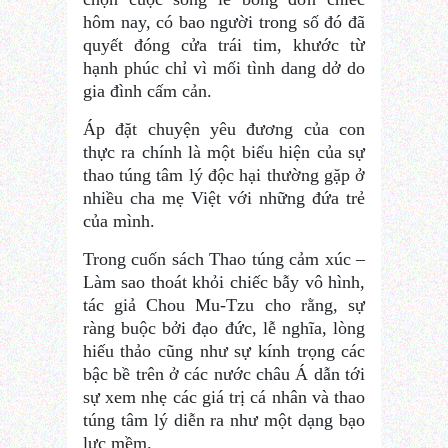
hôm nay, có bao người trong số đó đã
quyết đóng cửa trái tim, khước từ
hạnh phúc chỉ vì mối tình dang dở do
gia đình cấm cản.
Áp đặt chuyện yêu đương của con
thực ra chính là một biểu hiện của sự
thao túng tâm lý độc hại thường gặp ở
nhiều cha mẹ Việt với những đứa trẻ
của mình.
Trong cuốn sách Thao túng cảm xúc –
Làm sao thoát khỏi chiếc bẫy vô hình,
tác giả Chou Mu-Tzu cho rằng, sự
ràng buộc bởi đạo đức, lễ nghĩa, lòng
hiếu thảo cũng như sự kính trọng các
bậc bề trên ở các nước châu Á dẫn tới
sự xem nhẹ các giá trị cá nhân và thao
túng tâm lý diễn ra như một dạng bạo
lực mềm.