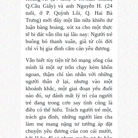
Q.Cầu Giấy) và anh Nguyễn H. (24
tuổi, ở P. Quỳnh Lôi, Q. Hai Bà
Trưng) mới đây một lần nữa khiến dư
luận bàng hoàng, xót xa cho một thực
tế bi đát vẫn tồn tại lâu nay: Người trẻ
buông bỏ thanh xuân, giã từ cõi đời
chỉ vì bị gia đình cấm cản yêu đương.
Vẫn biết tùy tiện từ bỏ mạng sống của
mình là một sự trốn chạy kém khôn
ngoan, thậm chí tàn nhẫn với những
người thân ở lại, nhưng vào một
khoảnh khắc, một giai đoạn yếu đuối
nào đó, sự đánh mất lý trí của người
trẻ đang trong cơn say tình cũng là
điều có thể hiểu. Trách người trẻ một,
trách gia đình, những người làm cha
làm mẹ mang nặng tư tưởng áp đặt
chuyện yêu đương của con cái mười,
bởi lẽ họ đã vi phạm quyền tự do hôn