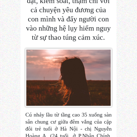
đặt, kiểm soát, thậm chí với
cả chuyện yêu đương của
con mình và đẩy người con
vào những hệ lụy hiểm nguy
từ sự thao túng cảm xúc.
Cú nhảy lầu từ tầng cao 35 xuống sàn
sân chung cư giữa đêm vắng của cặp
đôi trẻ tuổi ở Hà Nội - chị Nguyễn
Hoàng A. (24 tuổi, ở P.Nhân Chính,