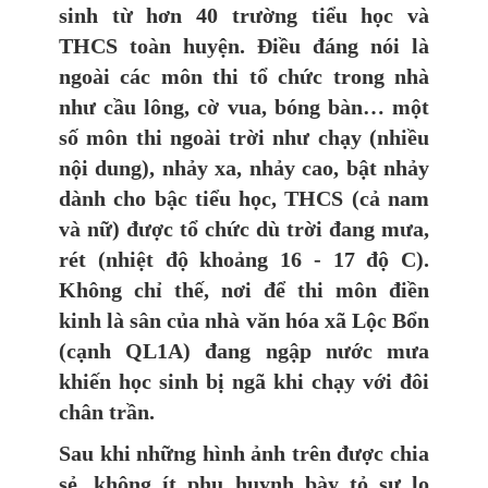
sinh từ hơn 40 trường tiểu học và
THCS toàn huyện. Điều đáng nói là
ngoài các môn thi tổ chức trong nhà
như cầu lông, cờ vua, bóng bàn… một
số môn thi ngoài trời như chạy (nhiều
nội dung), nhảy xa, nhảy cao, bật nhảy
dành cho bậc tiểu học, THCS (cả nam
và nữ) được tổ chức dù trời đang mưa,
rét (nhiệt độ khoảng 16 - 17 độ C).
Không chỉ thế, nơi để thi môn điền
kinh là sân của nhà văn hóa xã Lộc Bổn
(cạnh QL1A) đang ngập nước mưa
khiến học sinh bị ngã khi chạy với đôi
chân trần.
Sau khi những hình ảnh trên được chia
sẻ, không ít phụ huynh bày tỏ sự lo