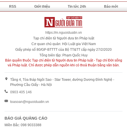
RSS
Giới thiệu
Tin tức 24h
Báo mới
https://m.nguoiduatin.vn
Tạp chí điện tử Người đưa tin Pháp luật
Cơ quan chủ quản: Hội Luật gia Việt Nam
Giấy phép số 80/GP-BTTTT của Bộ TT&TT cấp ngày 27/2/2020
Tổng biên tập: Phạm Quốc Huy
Bản quyền thuộc Tạp chí điện tử Người đưa tin Pháp luật - Tạp chí Đời sống
và Pháp luật. Chỉ được phép dẫn nguồn khi có thoả thuận bằng văn bản.
Tầng 4, Tòa tháp Ngôi Sao - Star Tower, đường Dương Đình Nghệ -
Phường Cầu Giấy - Hà Nội
0903 405 146
toasoan@nguoiduatin.vn
BÁO GIÁ QUẢNG CÁO
Miền Bắc: 098 9033388