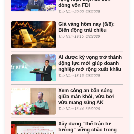
dòng vốn FDI
Thứ Năm 20:00, 6/8/2026
Giá vàng hôm nay (6/8):
Biến động trái chiều
Thứ Năm 19:15, 6/8/2026
AI được kỳ vọng trở thành
động lực mới giúp doanh
nghiệp mở rộng xuất khẩu
Thứ Năm 18:16, 6/8/2026
Xem công an bắn súng
giữa màn khói, vừa bơi
vừa mang súng AK
Thứ Năm 16:44, 6/8/2026
Xây dựng “thế trận tư
tưởng” vững chắc trong