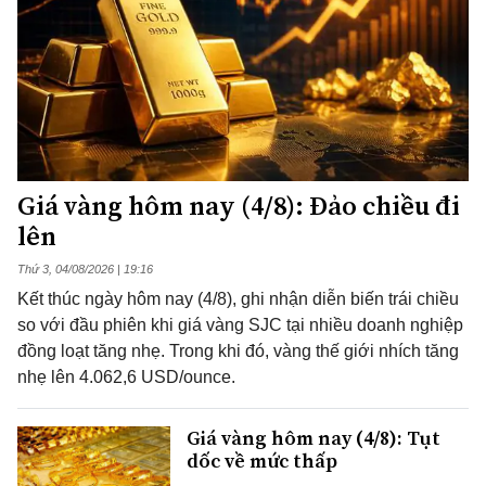
Giá vàng hôm nay (4/8): Đảo chiều đi
lên
Thứ 3, 04/08/2026 | 19:16
Kết thúc ngày hôm nay (4/8), ghi nhận diễn biến trái chiều
so với đầu phiên khi giá vàng SJC tại nhiều doanh nghiệp
đồng loạt tăng nhẹ. Trong khi đó, vàng thế giới nhích tăng
nhẹ lên 4.062,6 USD/ounce.
Giá vàng hôm nay (4/8): Tụt
dốc về mức thấp