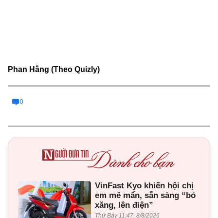
Phan Hằng (Theo Quizly)
0
VinFast Kyo khiến hội chị
em mê mẩn, sẵn sàng “bỏ
xăng, lên điện”
Thứ Bảy 11:47, 8/8/2026