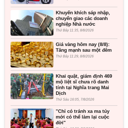
Khuyến khích sáp nhập,
chuyển giao các doanh
nghiệp Nhà nước
Thứ Bảy 11:35, 8/8/2026
Giá vàng hôm nay (8/8):
Tăng mạnh sau một đêm
Thứ Bảy 11:29, 8/8/2026
Khai quật, giám định 469
mộ liệt sĩ chưa rõ danh
tính tại Nghĩa trang Mai
Dịch
Thứ Sáu 16:05, 7/8/2026
"Chỉ có tránh xa ma túy
mới có thể làm lại cuộc
đời"