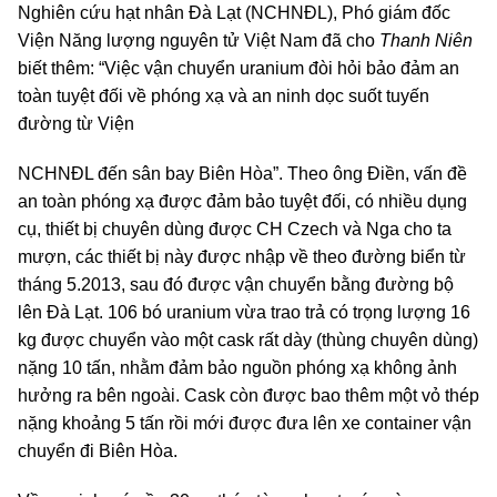
Nghiên cứu hạt nhân Đà Lạt (NCHNĐL), Phó giám đốc
Viện Năng lượng nguyên tử Việt Nam đã cho
Thanh Niên
biết thêm: “Việc vận chuyển uranium đòi hỏi bảo đảm an
toàn tuyệt đối về phóng xạ và an ninh dọc suốt tuyến
đường từ Viện
NCHNĐL đến sân bay Biên Hòa”. Theo ông Điền, vấn đề
an toàn phóng xạ được đảm bảo tuyệt đối, có nhiều dụng
cụ, thiết bị chuyên dùng được CH Czech và Nga cho ta
mượn, các thiết bị này được nhập về theo đường biển từ
tháng 5.2013, sau đó được vận chuyển bằng đường bộ
lên Đà Lạt. 106 bó uranium vừa trao trả có trọng lượng 16
kg được chuyển vào một cask rất dày (thùng chuyên dùng)
nặng 10 tấn, nhằm đảm bảo nguồn phóng xạ không ảnh
hưởng ra bên ngoài. Cask còn được bao thêm một vỏ thép
nặng khoảng 5 tấn rồi mới được đưa lên xe container vận
chuyển đi Biên Hòa.