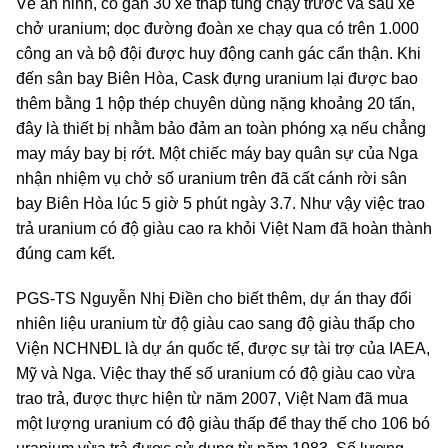
Về an ninh, có gần 30 xe tháp tùng chạy trước và sau xe
chở uranium; dọc đường đoàn xe chạy qua có trên 1.000
công an và bộ đội được huy động canh gác cẩn thận. Khi
đến sân bay Biên Hòa, Cask đựng uranium lại được bao
thêm bằng 1 hộp thép chuyên dùng nặng khoảng 20 tấn,
đây là thiết bị nhằm bảo đảm an toàn phóng xạ nếu chẳng
may máy bay bị rớt. Một chiếc máy bay quân sự của Nga
nhận nhiệm vụ chở số uranium trên đã cất cánh rời sân
bay Biên Hòa lúc 5 giờ 5 phút ngày 3.7. Như vậy việc trao
trả uranium có độ giàu cao ra khỏi Việt Nam đã hoàn thành
đúng cam kết.
PGS-TS Nguyễn Nhị Điền cho biết thêm, dự án thay đổi
nhiên liệu uranium từ độ giàu cao sang độ giàu thấp cho
Viện NCHNĐL là dự án quốc tế, được sự tài trợ của IAEA,
Mỹ và Nga. Việc thay thế số uranium có độ giàu cao vừa
trao trả, được thực hiện từ năm 2007, Việt Nam đã mua
một lượng uranium có độ giàu thấp để thay thế cho 106 bó