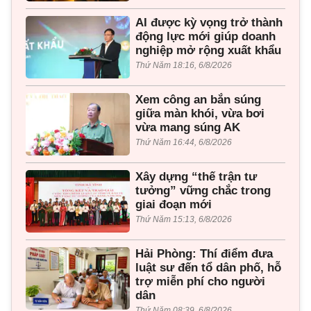
AI được kỳ vọng trở thành
động lực mới giúp doanh
nghiệp mở rộng xuất khẩu
Thứ Năm 18:16, 6/8/2026
Xem công an bắn súng
giữa màn khói, vừa bơi
vừa mang súng AK
Thứ Năm 16:44, 6/8/2026
Xây dựng “thế trận tư
tưởng” vững chắc trong
giai đoạn mới
Thứ Năm 15:13, 6/8/2026
Hải Phòng: Thí điểm đưa
luật sư đến tổ dân phố, hỗ
trợ miễn phí cho người
dân
Thứ Năm 08:39, 6/8/2026