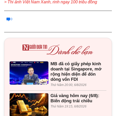
> Thi ảnh Việt Nam Xanh, rinh ng
ay 100 triệu đồng
0
MB đã có giấy phép kinh
doanh tại Singapore, mở
rộng hiện diện để đón
dòng vốn FDI
Thứ Năm 20:00, 6/8/2026
Giá vàng hôm nay (6/8):
Biến động trái chiều
Thứ Năm 19:15, 6/8/2026