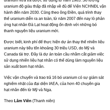
uranium vừa trả được sử dụng từ năm 1983. Số lượng
uranium độ giàu thấp đã nhập về đủ để Viện NCHNĐL vận
hành đến năm 2030. Cũng theo ông Điền, quá trình thay
thế uranium diễn ra an toàn, từ năm 2007 đến nay lò phản
ứng hạt nhân Đà Lạt hoạt động ổn định với những bó
thanh nguyên liệu uranium mới.
Được biết, kinh phí để thực hiện dự án thay thế nhiên liệu
uranium này tiêu tốn khoảng 30 triệu USD, do Mỹ và
Canada tài trợ. Đây là dự án toàn cầu nhằm cắt giảm việc
sử dụng nhiên liệu hạt nhân có thể dùng làm nguyên liệu
sản xuất bom hạt nhân.
Việc vận chuyển và trao trả 16 bó uranium có sự giám sát
nghiêm nhặt của đại diện IAEA, của hơn 40 chuyên gia
hạt nhân đến từ Mỹ và Nga.
Theo
Lâm Viên
(Thanh niên)