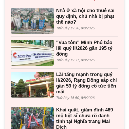
Nhà ở xã hội cho thuê sai
quy định, chủ nhà bị phạt
thế nào?
Thứ Bảy 19:36, 8/8/2026
"Vua tôm" Minh Phú báo
lãi quý II/2026 gần 195 tỷ
đồng
Thứ Bảy 19:31, 8/8/2026
Lãi tăng mạnh trong quý
II/2026, Rạng Đông sắp chi
gần 59 tỷ đồng cổ tức tiền
mặt
Thứ Bảy 16:50, 8/8/2026
Khai quật, giám định 469
mộ liệt sĩ chưa rõ danh
tính tại Nghĩa trang Mai
Dịch