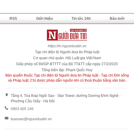
RSS
Giới thiệu
Tin tức 24h
Báo mới
https://m.nguoiduatin.vn
Tạp chí điện tử Người đưa tin Pháp luật
Cơ quan chủ quản: Hội Luật gia Việt Nam
Giấy phép số 80/GP-BTTTT của Bộ TT&TT cấp ngày 27/2/2020
Tổng biên tập: Phạm Quốc Huy
Bản quyền thuộc Tạp chí điện tử Người đưa tin Pháp luật - Tạp chí Đời sống
và Pháp luật. Chỉ được phép dẫn nguồn khi có thoả thuận bằng văn bản.
Tầng 4, Tòa tháp Ngôi Sao - Star Tower, đường Dương Đình Nghệ -
Phường Cầu Giấy - Hà Nội
0903 405 146
toasoan@nguoiduatin.vn