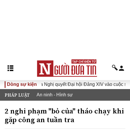
 XVI
Dòng sự kiện
Đưa Nghị quyết Đại hội Đảng XIV vào cuộc sống
PHÁP LUẬT
An ninh - Hình sự
2 nghi phạm "bỏ của" tháo chạy khi
gặp công an tuần tra