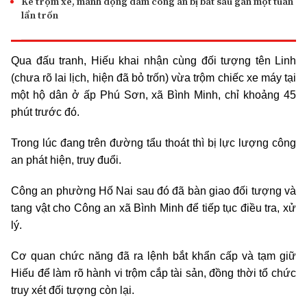
Kẻ trộm xe, manh động đâm công an bị bắt sau gần một tuần
lẩn trốn
Qua đấu tranh, Hiếu khai nhận cùng đối tượng tên Linh
(chưa rõ lai lịch, hiện đã bỏ trốn) vừa trộm chiếc xe máy tại
một hộ dân ở ấp Phú Sơn, xã Bình Minh, chỉ khoảng 45
phút trước đó.
Trong lúc đang trên đường tẩu thoát thì bị lực lượng công
an phát hiện, truy đuổi.
Công an phường Hố Nai sau đó đã bàn giao đối tượng và
tang vật cho Công an xã Bình Minh để tiếp tục điều tra, xử
lý.
Cơ quan chức năng đã ra lệnh bắt khẩn cấp và tạm giữ
Hiếu để làm rõ hành vi trộm cắp tài sản, đồng thời tổ chức
truy xét đối tượng còn lại.