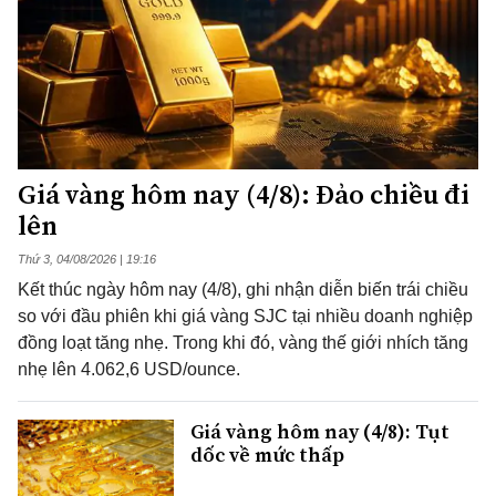
Giá vàng hôm nay (4/8): Đảo chiều đi
lên
Thứ 3, 04/08/2026 | 19:16
Kết thúc ngày hôm nay (4/8), ghi nhận diễn biến trái chiều
so với đầu phiên khi giá vàng SJC tại nhiều doanh nghiệp
đồng loạt tăng nhẹ. Trong khi đó, vàng thế giới nhích tăng
nhẹ lên 4.062,6 USD/ounce.
Giá vàng hôm nay (4/8): Tụt
dốc về mức thấp