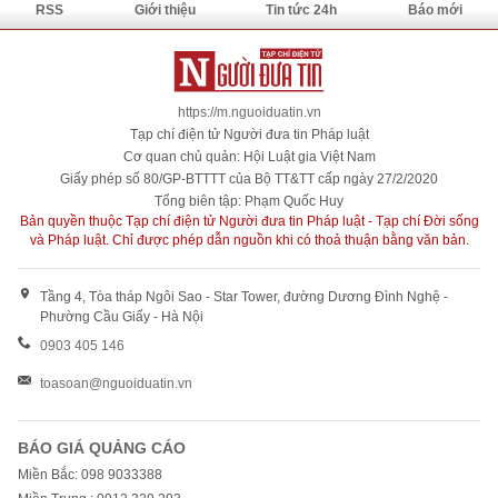
RSS
Giới thiệu
Tin tức 24h
Báo mới
https://m.nguoiduatin.vn
Tạp chí điện tử Người đưa tin Pháp luật
Cơ quan chủ quản: Hội Luật gia Việt Nam
Giấy phép số 80/GP-BTTTT của Bộ TT&TT cấp ngày 27/2/2020
Tổng biên tập: Phạm Quốc Huy
Bản quyền thuộc Tạp chí điện tử Người đưa tin Pháp luật - Tạp chí Đời sống
và Pháp luật. Chỉ được phép dẫn nguồn khi có thoả thuận bằng văn bản.
Tầng 4, Tòa tháp Ngôi Sao - Star Tower, đường Dương Đình Nghệ -
Phường Cầu Giấy - Hà Nội
0903 405 146
toasoan@nguoiduatin.vn
BÁO GIÁ QUẢNG CÁO
Miền Bắc: 098 9033388