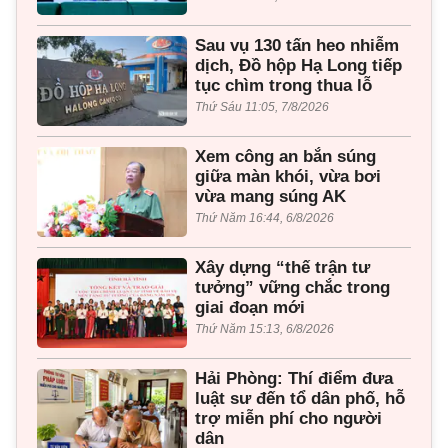
Sau vụ 130 tấn heo nhiễm
dịch, Đồ hộp Hạ Long tiếp
tục chìm trong thua lỗ
Thứ Sáu 11:05, 7/8/2026
Xem công an bắn súng
giữa màn khói, vừa bơi
vừa mang súng AK
Thứ Năm 16:44, 6/8/2026
Xây dựng “thế trận tư
tưởng” vững chắc trong
giai đoạn mới
Thứ Năm 15:13, 6/8/2026
Hải Phòng: Thí điểm đưa
luật sư đến tổ dân phố, hỗ
trợ miễn phí cho người
dân