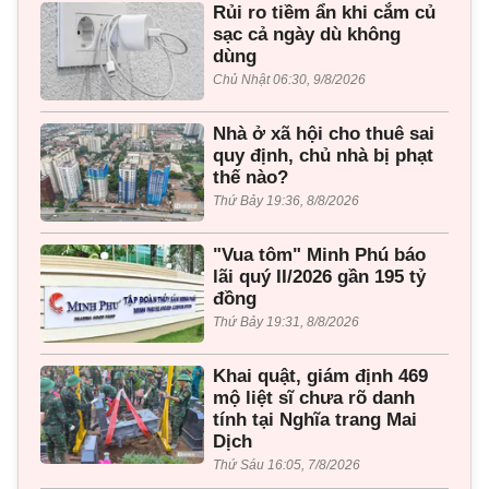
Rủi ro tiềm ẩn khi cắm củ
sạc cả ngày dù không
dùng
Chủ Nhật 06:30, 9/8/2026
Nhà ở xã hội cho thuê sai
quy định, chủ nhà bị phạt
thế nào?
Thứ Bảy 19:36, 8/8/2026
"Vua tôm" Minh Phú báo
lãi quý II/2026 gần 195 tỷ
đồng
Thứ Bảy 19:31, 8/8/2026
Khai quật, giám định 469
mộ liệt sĩ chưa rõ danh
tính tại Nghĩa trang Mai
Dịch
Thứ Sáu 16:05, 7/8/2026