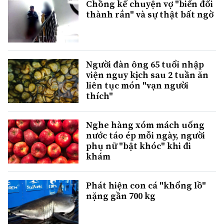
Chồng kể chuyện vợ "biến đổi
thành rắn" và sự thật bất ngờ
Người đàn ông 65 tuổi nhập
viện nguy kịch sau 2 tuần ăn
liên tục món "vạn người
thích"
Nghe hàng xóm mách uống
nước táo ép mỗi ngày, người
phụ nữ "bật khóc" khi đi
khám
Phát hiện con cá "khổng lồ"
nặng gần 700 kg