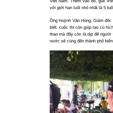
Việt Nam. Thêm vào đó, giải Iro
với giới hạn tuổi nhỏ nhất là 5 tuổ
Ông Huỳnh Văn Hùng, Giám đốc s
biết, cuộc thi còn giúp tạo cú híc
thao mà đây còn là dịp để người
nước sẽ cùng đến thành phố biển t