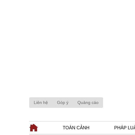
Liên hệ
Góp ý
Quảng cáo
TOÀN CẢNH
PHÁP LU