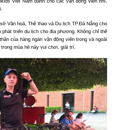
nkids Việt Nam dành cho các vận động viên nhí,
i.
ở Văn hoá, Thể thao và Du lịch TP.Đà Nẵng cho
h phát triển du lịch cho địa phương. Không chỉ thể
 thân của hàng ngàn vận động viên trong và ngoài
rong mùa hè này vui chơi, giải trí.