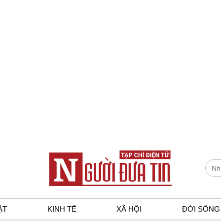
ẬT
KINH TẾ
XÃ HỘI
ĐỜI SỐNG