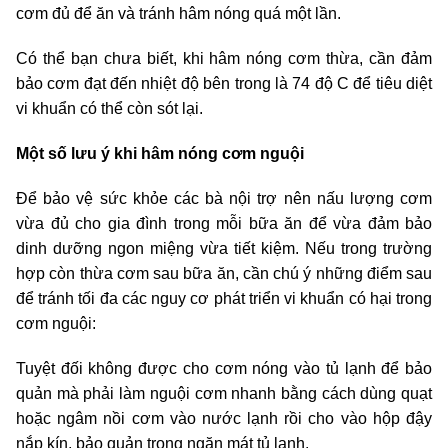
cơm đủ để ăn và tránh hâm nóng quá một lần.
Có thể bạn chưa biết, khi hâm nóng cơm thừa, cần đảm
bảo cơm đạt đến nhiệt độ bên trong là 74 độ C để tiêu diệt
vi khuẩn có thể còn sót lại.
Một số lưu ý khi hâm nóng cơm nguội
Để bảo vệ sức khỏe các bà nội trợ nên nấu lượng cơm
vừa đủ cho gia đình trong mỗi bữa ăn để vừa đảm bảo
dinh dưỡng ngon miệng vừa tiết kiệm. Nếu trong trường
hợp còn thừa cơm sau bữa ăn, cần chú ý những điểm sau
để tránh tối đa các nguy cơ phát triển vi khuẩn có hại trong
cơm nguội:
Tuyệt đối không được cho cơm nóng vào tủ lạnh để bảo
quản mà phải làm nguội cơm nhanh bằng cách dùng quạt
hoặc ngâm nồi cơm vào nước lạnh rồi cho vào hộp đậy
nắp kín, bảo quản trong ngăn mát tủ lạnh.