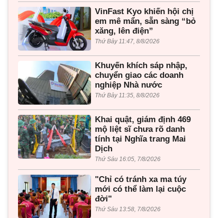
VinFast Kyo khiến hội chị
em mê mẩn, sẵn sàng “bỏ
xăng, lên điện”
Thứ Bảy 11:47, 8/8/2026
Khuyến khích sáp nhập,
chuyển giao các doanh
nghiệp Nhà nước
Thứ Bảy 11:35, 8/8/2026
Khai quật, giám định 469
mộ liệt sĩ chưa rõ danh
tính tại Nghĩa trang Mai
Dịch
Thứ Sáu 16:05, 7/8/2026
"Chỉ có tránh xa ma túy
mới có thể làm lại cuộc
đời"
Thứ Sáu 13:58, 7/8/2026