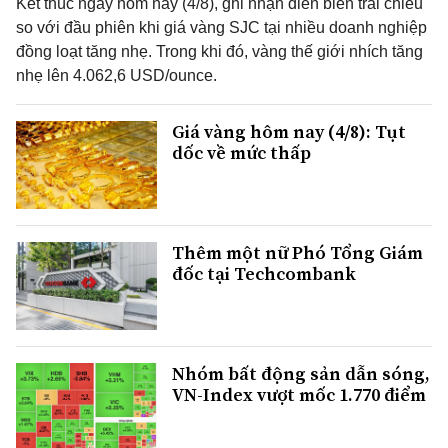
Kết thúc ngày hôm nay (4/8), ghi nhận diễn biến trái chiều
so với đầu phiên khi giá vàng SJC tại nhiều doanh nghiệp
đồng loạt tăng nhẹ. Trong khi đó, vàng thế giới nhích tăng
nhẹ lên 4.062,6 USD/ounce.
Giá vàng hôm nay (4/8): Tụt
dốc về mức thấp
Thêm một nữ Phó Tổng Giám
đốc tại Techcombank
Nhóm bất động sản dẫn sóng,
VN-Index vượt mốc 1.770 điểm