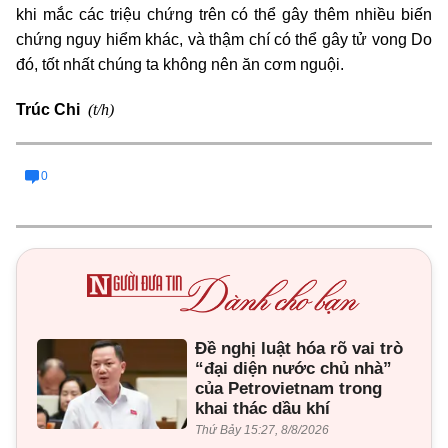
khi mắc các triệu chứng trên có thể gây thêm nhiều biến
chứng nguy hiểm khác, và thậm chí có thể gây tử vong Do
đó, tốt nhất chúng ta không nên ăn cơm nguội.
(t/h)
Trúc Chi
0
Đề nghị luật hóa rõ vai trò
“đại diện nước chủ nhà”
của Petrovietnam trong
khai thác dầu khí
Thứ Bảy 15:27, 8/8/2026