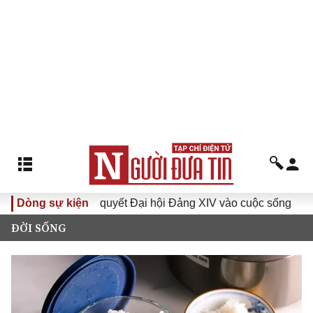
Đưa Nghị quyết Đại hội Đảng XIV vào cuộc sống
Dòng sự kiện
Hướng t
ĐỜI SỐNG