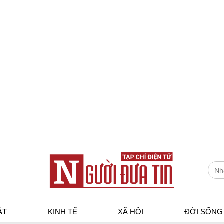
ẬT
KINH TẾ
XÃ HỘI
ĐỜI SỐNG