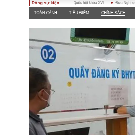
Dòng sự kiện
Kỳ họp không thường lệ thứ nhất, Quốc hội khóa XVI
Đưa Nghị quyết Đạ
TOÀN CẢNH
TIÊU ĐIỂM
CHÍNH SÁCH
TOÀN CẢNH
PHÁP 
Tiêu điểm
Dòng ch
luật
Chính sách
Góc nhìn 
Sự kiện
Hồ sơ đi
Đối thoại
Tiếng nó
Thế giới
An ninh 
ĐA CHIỀU
INFOC
Quan điểm