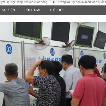
i hội Đảng XIV vào cuộc sống
Hướng tới Đại hội đại biểu toàn quốc Hội Luậ
SỰ KIỆN
ĐỐI THOẠI
THẾ GIỚI
LUẬT
KINH TẾ
XÃ HỘI
ảy pháp
Bất động sản
Dân sinh
Tài chính - Ngân
Giáo dục
luật gia
hàng
Văn hoá
ều tra
Kinh tế vĩ mô
Môi trườn
i công dân
Hồ sơ doanh
Giao thông
nghiệp
- Hình sự
Xu hướng thị
trường
Tiêu dùng và dư
luận
Công nghệ
US