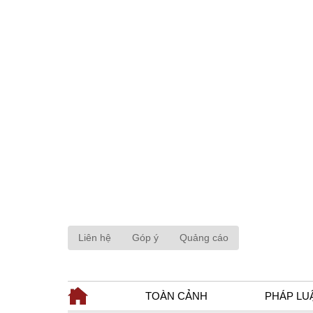
Liên hệ
Góp ý
Quảng cáo
TOÀN CẢNH
PHÁP LU