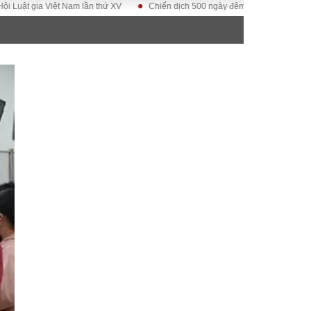
t gia Việt Nam lần thứ XV
Chiến dịch 500 ngày đêm
Kỷ nguyên vươn m
ĐỜI SỐNG
Gia đình
Sức khỏe
Cần biết
g
Cộng đồng mạng
 – Đô thị