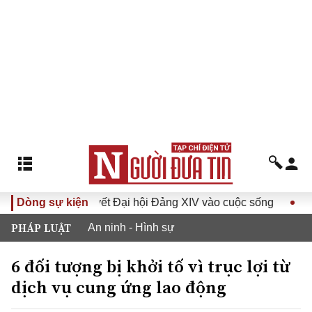
Đưa Nghị quyết Đại hội Đảng XIV vào cuộc sống
Dòng sự kiện
Hướng tớ
PHÁP LUẬT
An ninh - Hình sự
6 đối tượng bị khởi tố vì trục lợi từ
dịch vụ cung ứng lao động