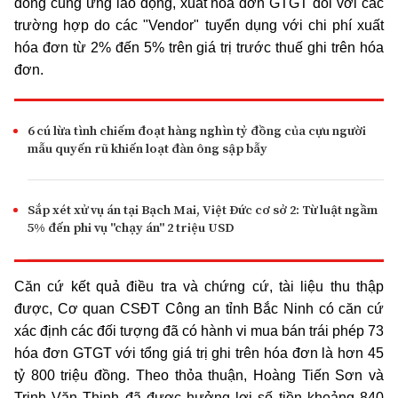
đồng cung ứng lao động, xuất hóa đơn GTGT đối với các
trường hợp do các "Vendor" tuyển dụng với chi phí xuất
hóa đơn từ 2% đến 5% trên giá trị trước thuế ghi trên hóa
đơn.
6 cú lừa tình chiếm đoạt hàng nghìn tỷ đồng của cựu người
mẫu quyến rũ khiến loạt đàn ông sập bẫy
Sắp xét xử vụ án tại Bạch Mai, Việt Đức cơ sở 2: Từ luật ngầm
5% đến phi vụ "chạy án" 2 triệu USD
Căn cứ kết quả điều tra và chứng cứ, tài liệu thu thập
được, Cơ quan CSĐT Công an tỉnh Bắc Ninh có căn cứ
xác định các đối tượng đã có hành vi mua bán trái phép 73
hóa đơn GTGT với tổng giá trị ghi trên hóa đơn là hơn 45
tỷ 800 triệu đồng. Theo thỏa thuận, Hoàng Tiến Sơn và
Trịnh Văn Thịnh đã được hưởng lợi số tiền khoảng 840