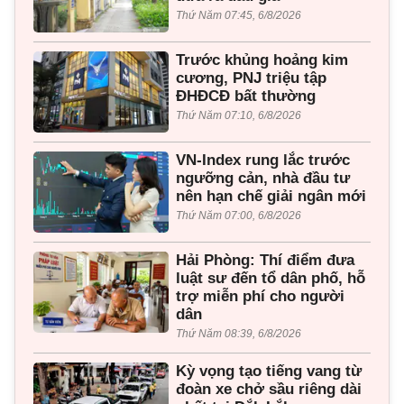
Thứ Năm 07:45, 6/8/2026
Trước khủng hoảng kim
cương, PNJ triệu tập
ĐHĐCĐ bất thường
Thứ Năm 07:10, 6/8/2026
VN-Index rung lắc trước
ngưỡng cản, nhà đầu tư
nên hạn chế giải ngân mới
Thứ Năm 07:00, 6/8/2026
Hải Phòng: Thí điểm đưa
luật sư đến tổ dân phố, hỗ
trợ miễn phí cho người
dân
Thứ Năm 08:39, 6/8/2026
Kỳ vọng tạo tiếng vang từ
đoàn xe chở sầu riêng dài