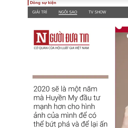
Dòng sự kiện
GIẢI TRÍ
NGÔI SAO
TV SHOW
TOÀN CẢNH
PHÁP 
Tiêu điểm
Dòng ch
luật
Chính sách
Góc nhìn 
Sự kiện
Hồ sơ đi
Đối thoại
Tiếng nó
Thế giới
An ninh 
ĐA CHIỀU
INFOC
Quan điểm