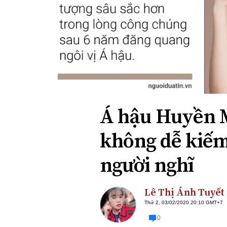
Xi nhan Trái Phải
Bạn đọc viết
Á hậu Huyền M
không dễ kiếm
người nghĩ
Lê Thị Ánh Tuyết
Thứ 2, 03/02/2020 20:10 GMT+7
0