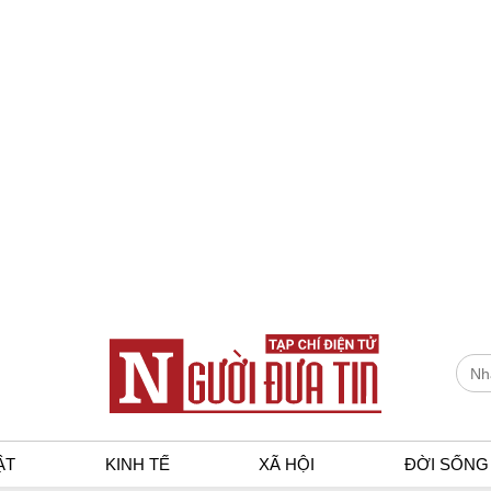
ẬT
KINH TẾ
XÃ HỘI
ĐỜI SỐNG