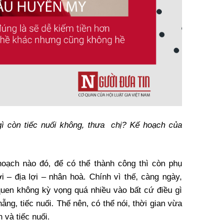
u gì còn tiếc nuối không, thưa chị? Kế hoạch của
hoạch nào đó, để có thể thành công thì còn phụ
ời – địa lợi – nhân hoà. Chính vì thế, càng ngày,
uen không kỳ vọng quá nhiều vào bất cứ điều gì
ẫng, tiếc nuối. Thế nên, có thể nói, thời gian vừa
 và tiếc nuối.