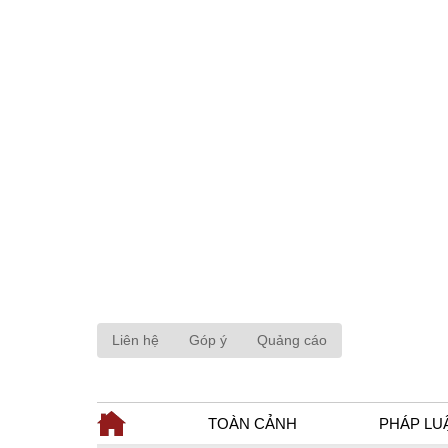
Liên hệ
Góp ý
Quảng cáo
TOÀN CẢNH
PHÁP LU