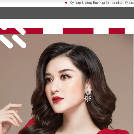
Kỳ họp không thường lệ thứ nhất, Quốc hội khóa 
LUẬT
KINH TẾ
XÃ HỘI
ảy pháp
Bất động sản
Dân sinh
Tài chính - Ngân
Giáo dục
luật gia
hàng
Văn hoá
ều tra
Kinh tế vĩ mô
Môi trườn
i công dân
Hồ sơ doanh
Giao thông
nghiệp
- Hình sự
Xu hướng thị
trường
Tiêu dùng và dư
luận
Công nghệ
US