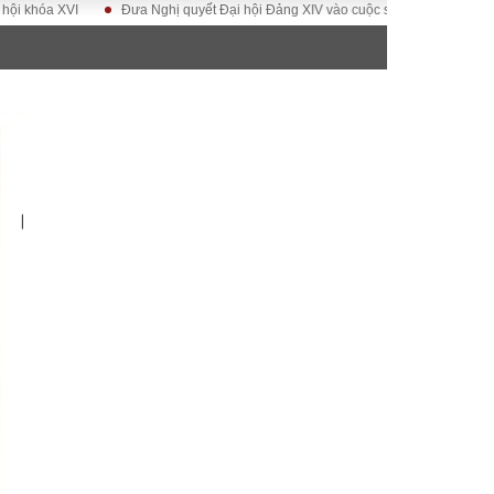
XVI
Đưa Nghị quyết Đại hội Đảng XIV vào cuộc sống
Hướng tới Đại hộ
ĐỜI SỐNG
Gia đình
Sức khỏe
Cần biết
g
Cộng đồng mạng
 – Đô thị