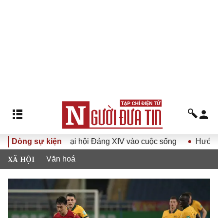
 Nghị quyết Đại hội Đảng XIV vào cuộc sống
Dòng sự kiện
Hướng tới Đạ
XÃ HỘI
Văn hoá