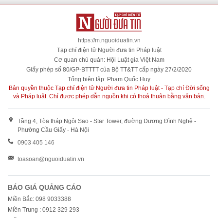
https://m.nguoiduatin.vn
Tạp chí điện tử Người đưa tin Pháp luật
Cơ quan chủ quản: Hội Luật gia Việt Nam
Giấy phép số 80/GP-BTTTT của Bộ TT&TT cấp ngày 27/2/2020
Tổng biên tập: Phạm Quốc Huy
Bản quyền thuộc Tạp chí điện tử Người đưa tin Pháp luật - Tạp chí Đời sống
và Pháp luật. Chỉ được phép dẫn nguồn khi có thoả thuận bằng văn bản.
Tầng 4, Tòa tháp Ngôi Sao - Star Tower, đường Dương Đình Nghệ -
Phường Cầu Giấy - Hà Nội
0903 405 146
toasoan@nguoiduatin.vn
BÁO GIÁ QUẢNG CÁO
Miền Bắc: 098 9033388
Miền Trung : 0912 329 293