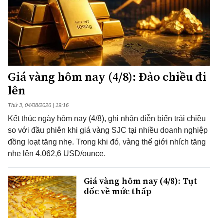
Giá vàng hôm nay (4/8): Đảo chiều đi
lên
Thứ 3, 04/08/2026 | 19:16
Kết thúc ngày hôm nay (4/8), ghi nhận diễn biến trái chiều
so với đầu phiên khi giá vàng SJC tại nhiều doanh nghiệp
đồng loạt tăng nhẹ. Trong khi đó, vàng thế giới nhích tăng
nhẹ lên 4.062,6 USD/ounce.
Giá vàng hôm nay (4/8): Tụt
dốc về mức thấp