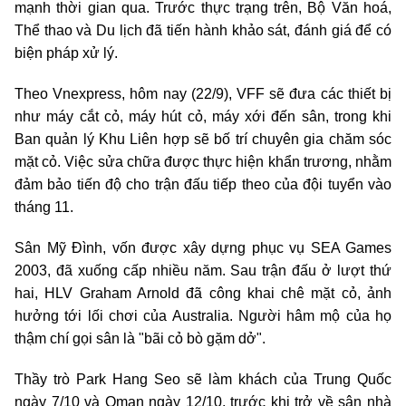
mạnh thời gian qua. Trước thực trạng trên, Bộ Văn hoá,
Thể thao và Du lịch đã tiến hành khảo sát, đánh giá để có
biện pháp xử lý.
Theo Vnexpress, hôm nay (22/9), VFF sẽ đưa các thiết bị
như máy cắt cỏ, máy hút cỏ, máy xới đến sân, trong khi
Ban quản lý Khu Liên hợp sẽ bố trí chuyên gia chăm sóc
mặt cỏ. Việc sửa chữa được thực hiện khẩn trương, nhằm
đảm bảo tiến độ cho trận đấu tiếp theo của đội tuyển vào
tháng 11.
Sân Mỹ Đình, vốn được xây dựng phục vụ SEA Games
2003, đã xuống cấp nhiều năm. Sau trận đấu ở lượt thứ
hai, HLV Graham Arnold đã công khai chê mặt cỏ, ảnh
hưởng tới lối chơi của Australia. Người hâm mộ của họ
thậm chí gọi sân là "bãi cỏ bò gặm dở".
Thầy trò Park Hang Seo sẽ làm khách của Trung Quốc
ngày 7/10 và Oman ngày 12/10, trước khi trở về sân nhà