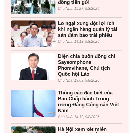
đồng tiền gửi
Chủ Nhật 15:27, 9/8/2026
Lo ngại xung đột lợi ích
khi ngân hàng quản lý tài
sản đảm bảo trái phiếu
Chủ Nhật 14:18, 9/8/2026
Điện chia buồn đồng chí
Saysomphone
Phomvihane, Chủ tịch
Quốc hội Lào
Chủ Nhật 19:09, 9/8/2026
Thông cáo đặc biệt của
Ban Chấp hành Trung
ương Đảng Cộng sản Việt
Nam
Chủ Nhật 14:13, 9/8/2026
Hà Nội xem xét miễn