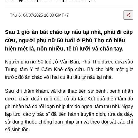
Thứ 6, 04/07/2025 18:00 GMT+7
Sau 1 giờ ăn bát cháo tự nấu tại nhà, phải đi cấp
cứu, người phụ nữ 50 tuổi ở Phú Thọ có biểu
hiện mệt lả, nôn nhiều, tê bì lưỡi và chân tay.
Người phụ nữ 50 tuổi, ở Vân Bán, Phú Thọ được đưa vào
Trung tâm Y tế Cẩm Khê cấp cứu. Bà cho biết một giờ
trước đó ăn cháo với hai củ ấu tẩu tự nấu tại nhà.
Sau khi thăm khám, và khai thác tiền sử bệnh, bệnh nhân
được chẩn đoán ngộ độc củ ấu tẩu. Kết quả điện tâm đồ
ghi nhận bà có rối loạn nhịp tim do ngoại tâm thu nhĩ. Ngay
lập tức, các y bác sĩ đã tiến hành truyền dịch, rửa dạ dày,
sử dụng thuốc chống loạn nhịp tim và theo dõi sát các chỉ
số sinh tồn.