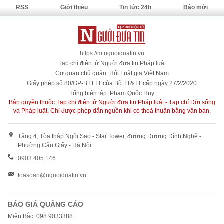
RSS
Giới thiệu
Tin tức 24h
Báo mới
https://m.nguoiduatin.vn
Tạp chí điện tử Người đưa tin Pháp luật
Cơ quan chủ quản: Hội Luật gia Việt Nam
Giấy phép số 80/GP-BTTTT của Bộ TT&TT cấp ngày 27/2/2020
Tổng biên tập: Phạm Quốc Huy
Bản quyền thuộc Tạp chí điện tử Người đưa tin Pháp luật - Tạp chí Đời sống
và Pháp luật. Chỉ được phép dẫn nguồn khi có thoả thuận bằng văn bản.
Tầng 4, Tòa tháp Ngôi Sao - Star Tower, đường Dương Đình Nghệ -
Phường Cầu Giấy - Hà Nội
0903 405 146
toasoan@nguoiduatin.vn
BÁO GIÁ QUẢNG CÁO
Miền Bắc: 098 9033388