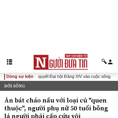
Dòng sự kiện
Đưa Nghị quyết Đại hội Đảng XIV vào cuộc sống
Hướn
ĐỜI SỐNG
Ăn bát cháo nấu với loại củ "quen
thuộc", người phụ nữ 50 tuổi bỗng
lả người phải cấp cứu vội