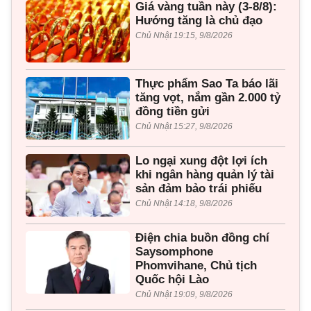
Giá vàng tuần này (3-8/8):
Hướng tăng là chủ đạo
Chủ Nhật 19:15, 9/8/2026
Thực phẩm Sao Ta báo lãi
tăng vọt, nắm gần 2.000 tỷ
đồng tiền gửi
Chủ Nhật 15:27, 9/8/2026
Lo ngại xung đột lợi ích
khi ngân hàng quản lý tài
sản đảm bảo trái phiếu
Chủ Nhật 14:18, 9/8/2026
Điện chia buồn đồng chí
Saysomphone
Phomvihane, Chủ tịch
Quốc hội Lào
Chủ Nhật 19:09, 9/8/2026