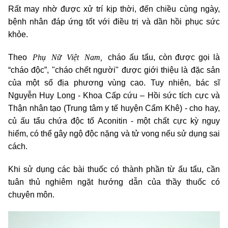
Rất may nhờ được xử trí kịp thời, đến chiều cùng ngày,
bệnh nhân đáp ứng tốt với điều trị và dần hồi phục sức
khỏe.
Phụ Nữ Việt Nam,
Theo
cháo ấu tẩu, còn được gọi là
“cháo độc”, "cháo chết người" được giới thiệu là đặc sản
của một số địa phương vùng cao. Tuy nhiên, bác sĩ
Nguyễn Huy Long - Khoa Cấp cứu – Hồi sức tích cực và
Thận nhân tạo (Trung tâm y tế huyện Cẩm Khê) - cho hay,
củ ấu tẩu chứa độc tố Aconitin - một chất cực kỳ nguy
hiểm, có thể gây ngộ độc nặng và tử vong nếu sử dụng sai
cách.
Khi sử dụng các bài thuốc có thành phần từ ấu tẩu, cần
tuân thủ nghiêm ngặt hướng dẫn của thầy thuốc có
chuyên môn.