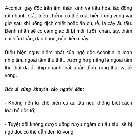
Aconitin gây độc trên tim, thần kinh và tiêu hóa, tác động
rất nhanh. Các triệu chứng có thể xuất hiện trong vòng vài
giờ sau khi uống dịch chiết hoặc ăn củ, rễ, lá cây ấu tẩu.
Bệnh nhân sẽ có cảm giác tê bì môi, lưỡi, chân, tay, thậm
chí toàn thân, đau bụng, nôn, tiêu chảy.
Biểu hiện nguy hiểm nhất của ngộ độc Aconitin là loạn
nhịp tim, ngoại tâm thu thất, trường hợp nặng là ngoại tâm
thu thất đa ổ, nhịp nhanh thất, xoắn đỉnh, rung thất và tử
vong.
Bác sĩ cũng khuyến cáo người dân:
- Không nên tự chế biến củ ấu tẩu nếu không biết cách
loại bỏ độc tố;
- Tuyệt đối không được uống rượu ngâm củ ấu tẩu, sẽ bị
ngộ độc có thể dẫn đến tử vong.