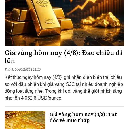
Giá vàng hôm nay (4/8): Đảo chiều đi
lên
Thứ 3, 04/08/2026 | 19:16
Kết thúc ngày hôm nay (4/8), ghi nhận diễn biến trái chiều
so với đầu phiên khi giá vàng SJC tại nhiều doanh nghiệp
đồng loạt tăng nhẹ. Trong khi đó, vàng thế giới nhích tăng
nhẹ lên 4.062,6 USD/ounce.
Giá vàng hôm nay (4/8): Tụt
dốc về mức thấp