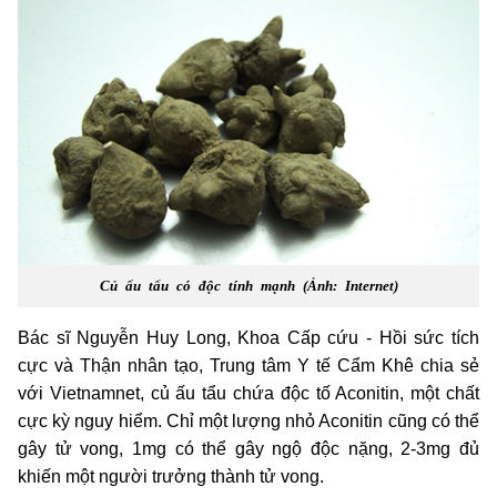
Củ ấu tẩu có độc tính mạnh (Ảnh: Internet)
Bác sĩ Nguyễn Huy Long, Khoa Cấp cứu - Hồi sức tích
cực và Thận nhân tạo, Trung tâm Y tế Cẩm Khê chia sẻ
với Vietnamnet, củ ấu tẩu chứa độc tố Aconitin, một chất
cực kỳ nguy hiểm. Chỉ một lượng nhỏ Aconitin cũng có thể
gây tử vong, 1mg có thể gây ngộ độc nặng, 2-3mg đủ
khiến một người trưởng thành tử vong.