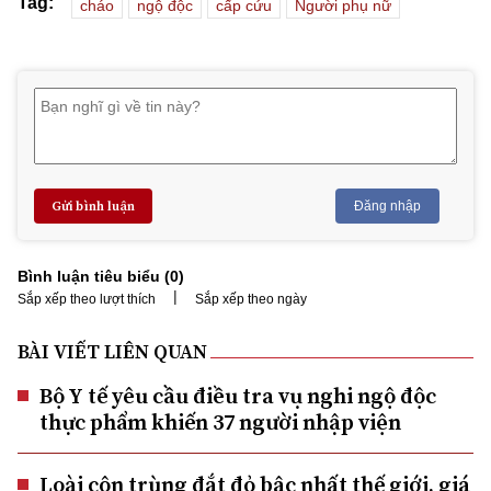
Tag:
cháo
ngộ độc
cấp cứu
Người phụ nữ
Gửi bình luận
Đăng nhập
Bình luận tiêu biểu (
0
)
|
Sắp xếp theo lượt thích
Sắp xếp theo ngày
BÀI VIẾT LIÊN QUAN
Bộ Y tế yêu cầu điều tra vụ nghi ngộ độc
thực phẩm khiến 37 người nhập viện
Loài côn trùng đắt đỏ bậc nhất thế giới, giá