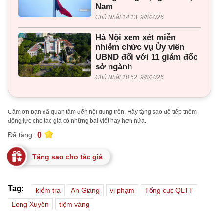
Nam
Chủ Nhật 14:13, 9/8/2026
Hà Nội xem xét miễn
nhiễm chức vụ Ủy viên
UBND đối với 11 giám đốc
sở ngành
Chủ Nhật 10:52, 9/8/2026
Cảm ơn bạn đã quan tâm đến nội dung trên. Hãy tặng sao để tiếp thêm
động lực cho tác giả có những bài viết hay hơn nữa.
0
Đã tặng:
Tặng sao cho tác giả
Tag:
kiểm tra
An Giang
vi phạm
Tổng cục QLTT
Long Xuyên
tiệm vàng