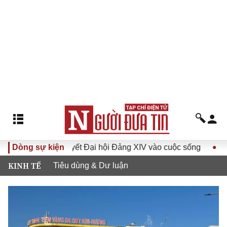
ưa Nghị quyết Đại hội Đảng XIV vào cuộc sống
Dòng sự kiện
Hướng tới 
KINH TẾ
Tiêu dùng & Dư luận