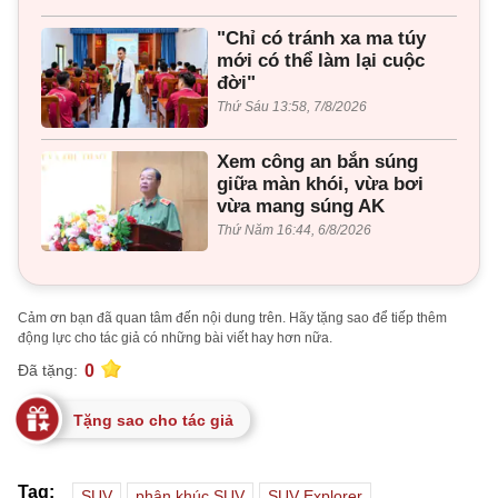
"Chỉ có tránh xa ma túy
mới có thể làm lại cuộc
đời"
Thứ Sáu 13:58, 7/8/2026
Xem công an bắn súng
giữa màn khói, vừa bơi
vừa mang súng AK
Thứ Năm 16:44, 6/8/2026
Cảm ơn bạn đã quan tâm đến nội dung trên. Hãy tặng sao để tiếp thêm
động lực cho tác giả có những bài viết hay hơn nữa.
0
Đã tặng:
Tặng sao cho tác giả
Tag:
SUV
phân khúc SUV
SUV Explorer