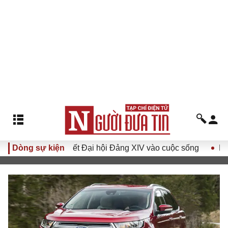
Đưa Nghị quyết Đại hội Đảng XIV vào cuộc sống
Dòng sự kiện
Hướng tới