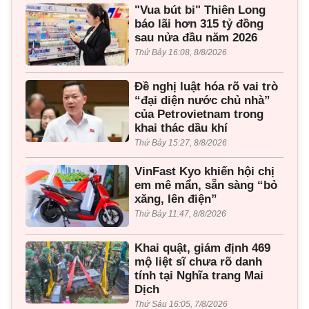
"Vua bút bi" Thiên Long
báo lãi hơn 315 tỷ đồng
sau nửa đầu năm 2026
Thứ Bảy 16:08, 8/8/2026
Đề nghị luật hóa rõ vai trò
“đại diện nước chủ nhà”
của Petrovietnam trong
khai thác dầu khí
Thứ Bảy 15:27, 8/8/2026
VinFast Kyo khiến hội chị
em mê mẩn, sẵn sàng “bỏ
xăng, lên điện”
Thứ Bảy 11:47, 8/8/2026
Khai quật, giám định 469
mộ liệt sĩ chưa rõ danh
tính tại Nghĩa trang Mai
Dịch
Thứ Sáu 16:05, 7/8/2026