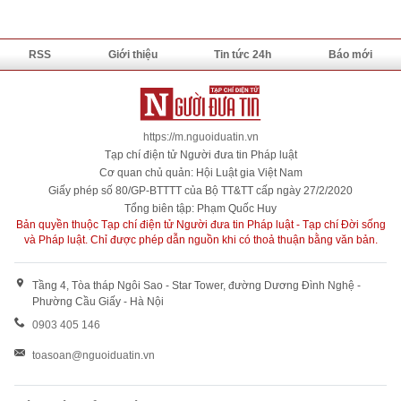
RSS
Giới thiệu
Tin tức 24h
Báo mới
https://m.nguoiduatin.vn
Tạp chí điện tử Người đưa tin Pháp luật
Cơ quan chủ quản: Hội Luật gia Việt Nam
Giấy phép số 80/GP-BTTTT của Bộ TT&TT cấp ngày 27/2/2020
Tổng biên tập: Phạm Quốc Huy
Bản quyền thuộc Tạp chí điện tử Người đưa tin Pháp luật - Tạp chí Đời sống
và Pháp luật. Chỉ được phép dẫn nguồn khi có thoả thuận bằng văn bản.
Tầng 4, Tòa tháp Ngôi Sao - Star Tower, đường Dương Đình Nghệ -
Phường Cầu Giấy - Hà Nội
0903 405 146
toasoan@nguoiduatin.vn