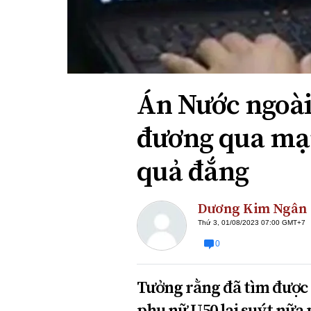
Xi nhan Trái Phải
Bạn đọc viết
Án Nước ngoài
đương qua mạ
quả đắng
Dương Kim Ngân
Thứ 3, 01/08/2023 07:00 GMT+7
0
Tưởng rằng đã tìm được 
phụ nữ U50 lại suýt nữa p