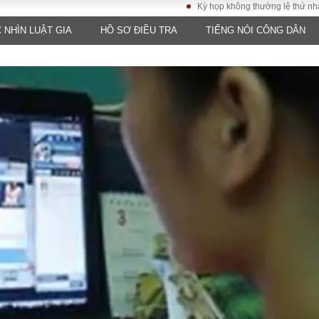
Kỳ họp không thường lệ thứ nhất, Quốc h
 NHÌN LUẬT GIA
HỒ SƠ ĐIỀU TRA
TIẾNG NÓI CÔNG DÂN
LUẬT
KINH TẾ
XÃ HỘI
ảy pháp
Bất động sản
Dân sinh
Tài chính - Ngân
Giáo dục
luật gia
hàng
Văn hoá
ều tra
Kinh tế vĩ mô
Môi trườn
i công dân
Hồ sơ doanh
Giao thông
nghiệp
- Hình sự
Xu hướng thị
trường
Tiêu dùng và dư
luận
Công nghệ
US