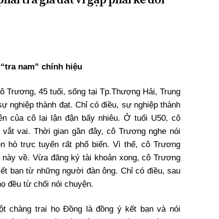
 “tra nam” chính hiệu
cô Trương, 45 tuổi, sống tại Tp.Thượng Hải, Trung
sự nghiệp thành đạt. Chỉ có điều, sự nghiệp thành
n của cô lại lận đận bấy nhiêu. Ở tuổi U50, cô
vắt vai. Thời gian gần đây, cô Trương nghe nói
 hò trực tuyến rất phổ biến. Vì thế, cô Trương
g này về. Vừa đăng ký tài khoản xong, cô Trương
kết bạn từ những người đàn ông. Chỉ có điều, sau
 họ đều từ chối nói chuyện.
ột chàng trai họ Đồng là đồng ý kết bạn và nói