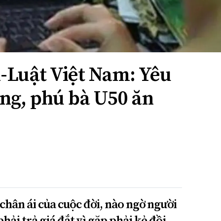
-Luật Việt Nam: Yêu
ng, phú bà U50 ăn
chân ái của cuộc đời, nào ngờ người
hải trả giá đắt vì gặp phải kẻ đồi