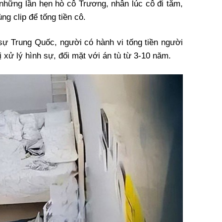
g những lần hẹn hò cô Trương, nhân lúc cô đi tắm,
g clip để tống tiền cô.
sự Trung Quốc, người có hành vi tống tiền người
ị xử lý hình sự, đối mặt với án tù từ 3-10 năm.