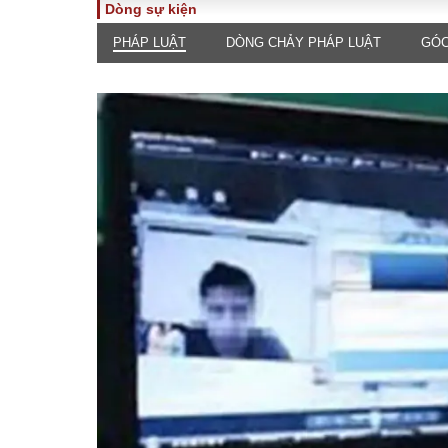
Dòng sự kiện
PHÁP LUẬT
DÒNG CHẢY PHÁP LUẬT
GÓC
TOÀN CẢNH
PHÁP 
Tiêu điểm
Dòng ch
luật
Chính sách
Góc nhìn 
Sự kiện
Hồ sơ đi
Đối thoại
Tiếng nó
Thế giới
An ninh 
ĐA CHIỀU
INFOC
Quan điểm