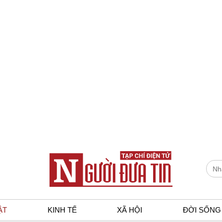
ẬT
KINH TẾ
XÃ HỘI
ĐỜI SỐNG