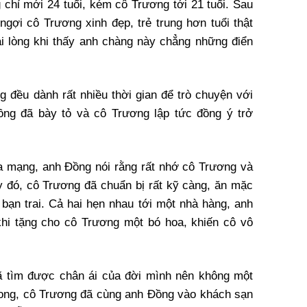
chỉ mới 24 tuổi, kém cô Trương tới 21 tuổi. Sau
ngợi cô Trương xinh đẹp, trẻ trung hơn tuổi thật
ài lòng khi thấy anh chàng này chẳng những điển
 đều dành rất nhiều thời gian để trò chuyện với
ồng đã bày tỏ và cô Trương lập tức đồng ý trở
a mạng, anh Đồng nói rằng rất nhớ cô Trương và
 đó, cô Trương đã chuẩn bị rất kỹ càng, ăn mặc
 bạn trai. Cả hai hẹn nhau tới một nhà hàng, anh
hi tặng cho cô Trương một bó hoa, khiến cô vô
ã tìm được chân ái của đời mình nên không một
xong, cô Trương đã cùng anh Đồng vào khách sạn