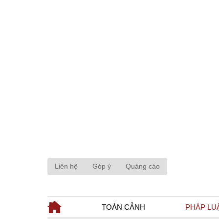
Liên hệ
Góp ý
Quảng cáo
TOÀN CẢNH
PHÁP LU