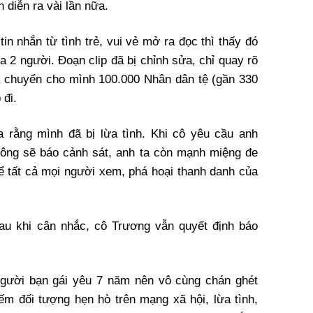
 diễn ra vài lần nữa.
n nhắn từ tình trẻ, vui vẻ mở ra đọc thì thấy đó
ủa 2 người. Đoạn clip đã bị chỉnh sửa, chỉ quay rõ
 chuyển cho mình 100.000 Nhân dân tệ (gần 330
 đi.
 rằng mình đã bị lừa tình. Khi cô yêu cầu anh
hông sẽ báo cảnh sát, anh ta còn mạnh miệng đe
để tất cả mọi người xem, phá hoại thanh danh của
au khi cân nhắc, cô Trương vẫn quyết định báo
người bạn gái yêu 7 năm nên vô cùng chán ghét
iếm đối tượng hẹn hò trên mạng xã hội, lừa tình,