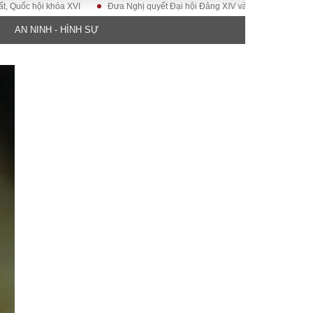
ội khóa XVI
Đưa Nghị quyết Đại hội Đảng XIV vào cuộc sống
Hướng t
AN NINH - HÌNH SỰ
ĐỜI SỐNG
Gia đình
Sức khỏe
Cần biết
g
Cộng đồng mạng
 – Đô thị