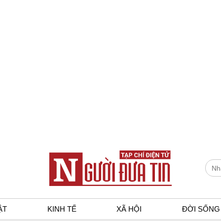
ẬT
KINH TẾ
XÃ HỘI
ĐỜI SỐNG