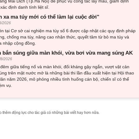
trang Mai Dịch (Tp.Hà Nội) để phục vụ công tác lấy mẫu, giám định
ác định danh tính liệt sĩ.
h xa ma túy mới có thể làm lại cuộc đời"
8/2026
n tại Cơ sở cai nghiện ma túy số 6 được cập nhật các quy định pháp
ng, chống ma túy, nâng cao nhận thức, quyết tâm từ bỏ ma túy và
òa nhập cộng đồng.
 bắn súng giữa màn khói, vừa bơi vừa mang súng AK
/8/2026
đêm giữa tiếng nổ và màn khói, đối kháng gậy ngắn, vượt vật cản
ng trên mặt nước mở là những bài thi lần đầu xuất hiện tại Hội thao
ân năm 2026, mô phỏng nhiều tình huống cán bộ, chiến sĩ có thể
ệm vụ.
 thêm động lực cho tác giả có những bài viết hay hơn nữa.