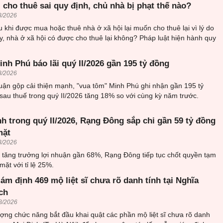
 cho thuê sai quy định, chủ nhà bị phạt thế nào?
8/2026
 khi được mua hoặc thuê nhà ở xã hội lại muốn cho thuê lại vì lý do
, nhà ở xã hội có được cho thuê lại không? Pháp luật hiện hành quy
nh Phú báo lãi quý II/2026 gần 195 tỷ đồng
8/2026
uận gộp cải thiện mạnh, "vua tôm" Minh Phú ghi nhận gần 195 tỷ
sau thuế trong quý II/2026 tăng 18% so với cùng kỳ năm trước.
h trong quý II/2026, Rạng Đông sắp chi gần 59 tỷ đồng
mặt
8/2026
6 tăng trưởng lợi nhuận gần 68%, Rạng Đông tiếp tục chốt quyền tạm
mặt với tỉ lệ 25%.
iám định 469 mộ liệt sĩ chưa rõ danh tính tại Nghĩa
ch
8/2026
ượng chức năng bắt đầu khai quật các phần mộ liệt sĩ chưa rõ danh