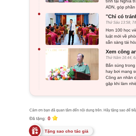
tính tại Nghĩa 
ADN, góp phần x
•
"Chỉ có trán
Thứ Sáu 13:58, 7/
Hơn 100 học viê
luật mới về phò
sẵn sàng tái h
•
Xem công an
Thứ Năm 16:44, 6
Bắn súng trong 
hay bơi mang sú
Công an nhân d
gặp khi làm nhi
Cảm ơn bạn đã quan tâm đến nội dung trên. Hãy tặng sao để tiếp
0
Đã tặng:
Tặng sao cho tác giả