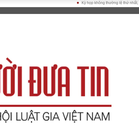
Kỳ họp không thường lệ thứ nhất, Quốc h
LUẬT
KINH TẾ
XÃ HỘI
ảy pháp
Bất động sản
Dân sinh
Tài chính - Ngân
Giáo dục
luật gia
hàng
Văn hoá
ều tra
Kinh tế vĩ mô
Môi trườn
i công dân
Hồ sơ doanh
Giao thông
nghiệp
- Hình sự
Xu hướng thị
trường
Tiêu dùng và dư
luận
Công nghệ
US