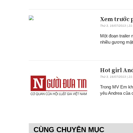
Xem trước p
Thứ 3, 16/07/2013 | 21
Một đoạn trailer
nhiều gương mặt 
Hot girl An
Thứ 3, 16/07/2013 | 21
Trong MV Em khô
yêu Andrea của c
CÙNG CHUYÊN MỤC