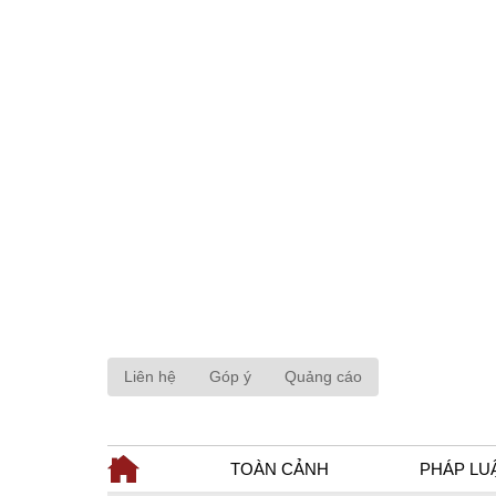
Liên hệ
Góp ý
Quảng cáo
TOÀN CẢNH
PHÁP LU