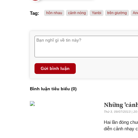
Tag:
hôn nhau
cảnh nóng
Yanbi
trên giường
An
Gửi bình luận
Bình luận tiêu biểu (
0
)
Những 'cảnh
Thứ 3, 09/07/2013 | 20
Hai lần đóng chu
diễn cảnh nhạy