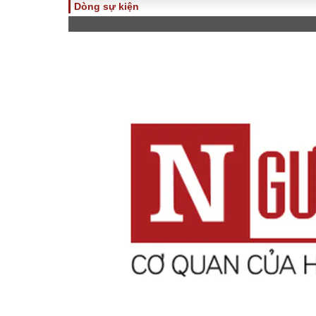
Dòng sự kiện
TOÀN CẢNH
PHÁP 
Tiêu điểm
Dòng ch
luật
Chính sách
Góc nhìn 
Sự kiện
Hồ sơ đi
Đối thoại
Tiếng nó
Thế giới
An ninh 
ĐA CHIỀU
INFOC
Quan điểm