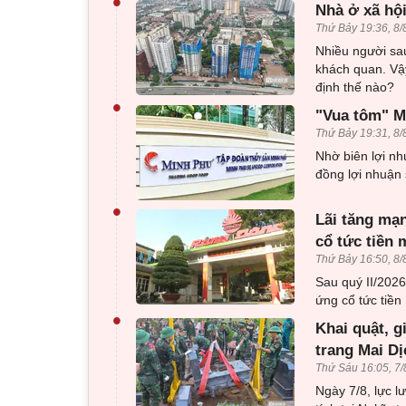
•
Nhà ở xã hội
Thứ Bảy 19:36, 8/
Nhiều người sau
khách quan. Vậy
định thế nào?
•
"Vua tôm" Mi
Thứ Bảy 19:31, 8/
Nhờ biên lợi nh
đồng lợi nhuận 
•
Lãi tăng mạn
cổ tức tiền 
Thứ Bảy 16:50, 8/
Sau quý II/202
ứng cổ tức tiền 
•
Khai quật, g
trang Mai Dị
Thứ Sáu 16:05, 7/
Ngày 7/8, lực l