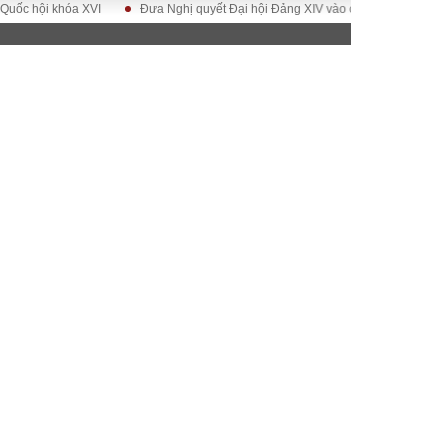
ội khóa XVI
Đưa Nghị quyết Đại hội Đảng XIV vào cuộc sống
Hướng tớ
ĐỜI SỐNG
Gia đình
Sức khỏe
Cần biết
g
Cộng đồng mạng
 – Đô thị