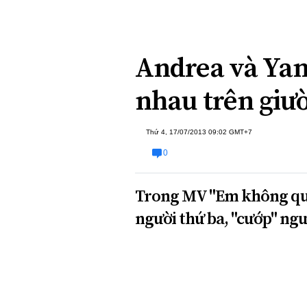
Xi nhan Trái Phải
Bạn đọc viết
Andrea và Yan
nhau trên giư
Thứ 4, 17/07/2013 09:02 GMT+7
0
Trong MV "Em không qua
người thứ ba, "cướp" ngư