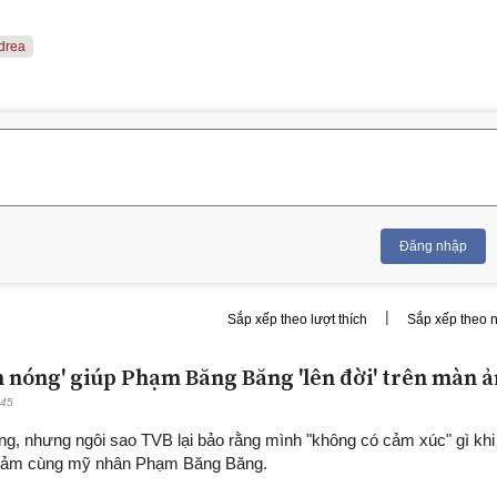
drea
Đăng nhập
|
Sắp xếp theo lượt thích
Sắp xếp theo 
 nóng' giúp Phạm Băng Băng 'lên đời' trên màn 
:45
ng, nhưng ngôi sao TVB lại bảo rằng mình "không có cảm xúc" gì khi
 cảm cùng mỹ nhân Phạm Băng Băng.