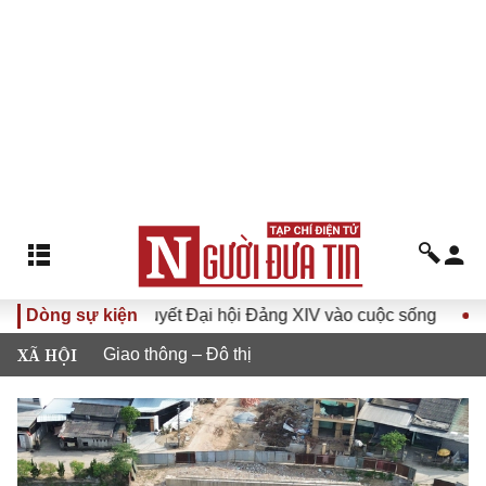
 Nghị quyết Đại hội Đảng XIV vào cuộc sống
Dòng sự kiện
Hướng tới Đạ
XÃ HỘI
Giao thông – Đô thị