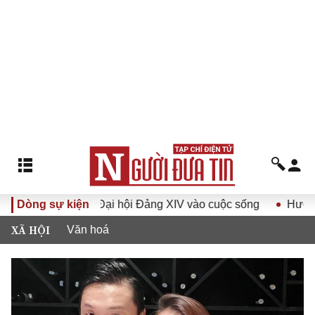
yết Đại hội Đảng XIV vào cuộc sống
Dòng sự kiện
Hướng tới Đại hội đạ
XÃ HỘI
Văn hoá