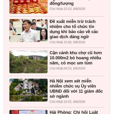
đồng/lượng
Chủ Nhật 10:53, 9/8/2026
Đề xuất miễn trừ trách
nhiệm cho tổ chức tín
dụng khi báo cáo về các
giao dịch đáng ngờ
Chủ Nhật 10:06, 9/8/2026
Cận cảnh khu chợ cũ hơn
10.000m2 bỏ hoang nhiều
năm, cỏ mọc um tùm
Chủ Nhật 08:53, 9/8/2026
Hà Nội xem xét miễn
nhiễm chức vụ Ủy viên
UBND đối với 11 giám đốc
sở ngành
Chủ Nhật 10:52, 9/8/2026
Hải Phòng: Chi hội Luật