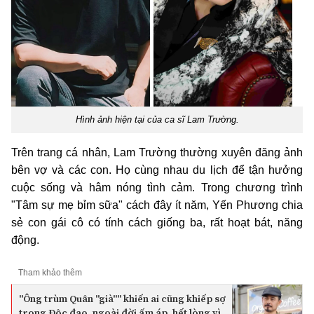
Hình ảnh hiện tại của ca sĩ Lam Trường.
Trên trang cá nhân, Lam Trường thường xuyên đăng ảnh
bên vợ và các con. Họ cùng nhau du lịch để tận hưởng
cuộc sống và hâm nóng tình cảm. Trong chương trình
"Tâm sự mẹ bỉm sữa" cách đây ít năm, Yến Phương chia
sẻ con gái cô có tính cách giống ba, rất hoạt bát, năng
động.
Tham khảo thêm
"Ông trùm Quân "già"" khiến ai cũng khiếp sợ
trong Độc đạo, ngoài đời ấm áp, hết lòng vì