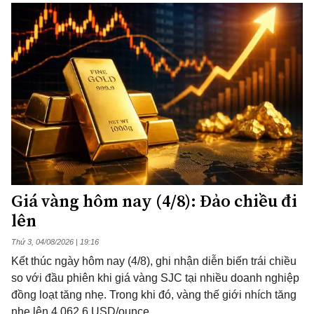
Giá vàng hôm nay (4/8): Đảo chiều đi
lên
Thứ 3, 04/08/2026 | 19:16
Kết thúc ngày hôm nay (4/8), ghi nhận diễn biến trái chiều
so với đầu phiên khi giá vàng SJC tại nhiều doanh nghiệp
đồng loạt tăng nhẹ. Trong khi đó, vàng thế giới nhích tăng
nhẹ lên 4.062,6 USD/ounce.