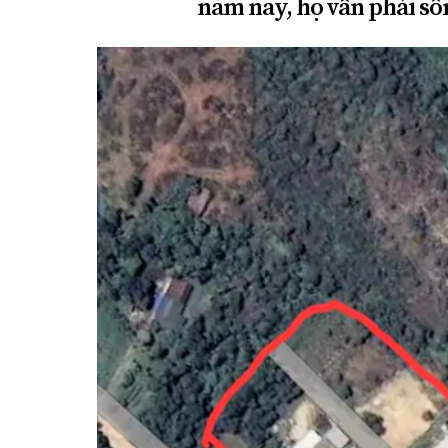
năm nay, họ vẫn phải số