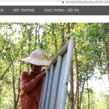
Kỳ họp không thường lệ thứ nhất, Quốc hội khóa
OÁ
MÔI TRƯỜNG
GIAO THÔNG – ĐÔ THỊ
LUẬT
KINH TẾ
XÃ HỘI
ảy pháp
Bất động sản
Dân sinh
Tài chính - Ngân
Giáo dục
luật gia
hàng
Văn hoá
ều tra
Kinh tế vĩ mô
Môi trườn
i công dân
Hồ sơ doanh
Giao thông
nghiệp
- Hình sự
Xu hướng thị
trường
Tiêu dùng và dư
luận
Công nghệ
US