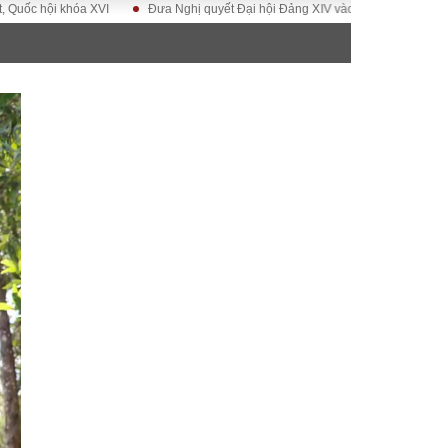
 XVI
Đưa Nghị quyết Đại hội Đảng XIV vào cuộc sống
Hướng tới Đại h
ĐỜI SỐNG
Gia đình
Sức khỏe
Cần biết
g
Cộng đồng mạng
 – Đô thị