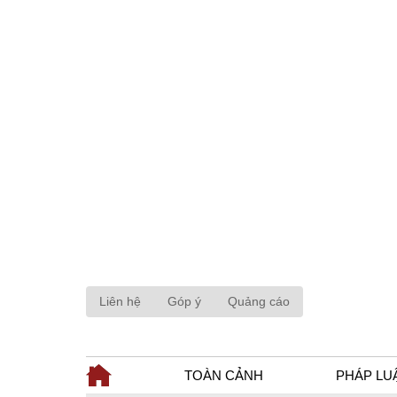
Liên hệ
Góp ý
Quảng cáo
TOÀN CẢNH
PHÁP LU