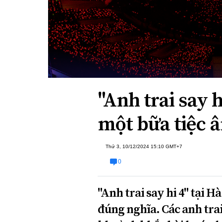
Xi nhan Trái Phải
Bạn đọc viết
"Anh trai say 
một bữa tiệc 
Thứ 3, 10/12/2024 15:10 GMT+7
0
"Anh trai say hi 4" tại Hà
đúng nghĩa. Các anh tra