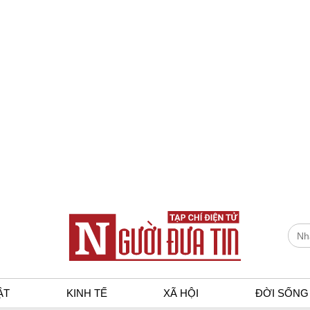
ẬT
KINH TẾ
XÃ HỘI
ĐỜI SỐNG