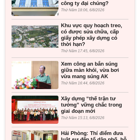
công ty đại chúng?
Thứ Năm 18:06, 6/8/2026
Khu vực quy hoạch treo,
có được sửa chữa, cấp
giấy phép xây dựng có
thời hạn?
Thứ Năm 17:45, 6/8/2026
Xem công an bắn súng
giữa màn khói, vừa bơi
vừa mang súng AK
Thứ Năm 16:44, 6/8/2026
Xây dựng “thế trận tư
tưởng” vững chắc trong
giai đoạn mới
Thứ Năm 15:13, 6/8/2026
Hải Phòng: Thí điểm đưa
luật sư đến tổ dân phố, hỗ