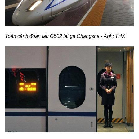
Toàn cảnh đoàn tàu G502 tại ga Changsha - Ảnh: THX