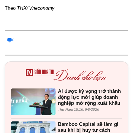
Theo
THX/ Vneconomy
0
AI được kỳ vọng trở thành
động lực mới giúp doanh
nghiệp mở rộng xuất khẩu
Thứ Năm 18:16, 6/8/2026
Bamboo Capital sẽ làm gì
sau khi bị hủy tư cách