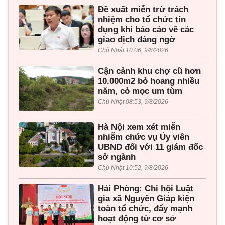
Đề xuất miễn trừ trách
nhiệm cho tổ chức tín
dụng khi báo cáo về các
giao dịch đáng ngờ
Chủ Nhật 10:06, 9/8/2026
Cận cảnh khu chợ cũ hơn
10.000m2 bỏ hoang nhiều
năm, cỏ mọc um tùm
Chủ Nhật 08:53, 9/8/2026
Hà Nội xem xét miễn
nhiễm chức vụ Ủy viên
UBND đối với 11 giám đốc
sở ngành
Chủ Nhật 10:52, 9/8/2026
Hải Phòng: Chi hội Luật
gia xã Nguyên Giáp kiện
toàn tổ chức, đẩy mạnh
hoạt động từ cơ sở