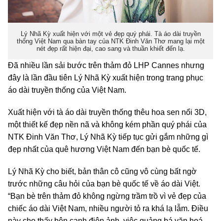
Lý Nhã Kỳ xuất hiện với một vẻ đẹp quý phái. Tà áo dài truyền
thống Việt Nam qua bàn tay của NTK Đinh Văn Thơ mang lại một
nét đẹp rất hiện đại, cao sang và thuần khiết đến lạ.
Đã nhiều lần sải bước trên thảm đỏ LHP Cannes nhưng
đây là lần đầu tiên Lý Nhã Kỳ xuất hiện trong trang phục
áo dài truyền thống của Việt Nam.
Xuất hiện với tà áo dài truyền thống thêu hoa sen nổi 3D,
một thiết kế đẹp nền nã và không kém phần quý phái của
NTK Đinh Văn Thơ, Lý Nhã Kỳ tiếp tục gửi gắm những gì
đẹp nhất của quê hương Việt Nam đến bạn bè quốc tế.
Lý Nhã Kỳ cho biết, bản thân cô cũng vô cùng bất ngờ
trước những câu hỏi của bạn bè quốc tế về áo dài Việt.
“Bạn bè trên thảm đỏ không ngừng trầm trồ vì vẻ đẹp của
chiếc áo dài Việt Nam, nhiều người tỏ ra khá lạ lẫm. Điều
này cho thấy bên cạnh điện ảnh, việc quảng bá văn hoá