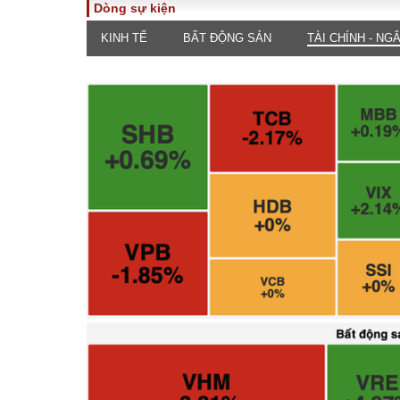
Dòng sự kiện
KINH TẾ
BẤT ĐỘNG SẢN
TÀI CHÍNH - NG
TOÀN CẢNH
PHÁP 
Tiêu điểm
Dòng ch
luật
Chính sách
Góc nhìn 
Sự kiện
Hồ sơ đi
Đối thoại
Tiếng nó
Thế giới
An ninh 
ĐA CHIỀU
INFOC
Quan điểm