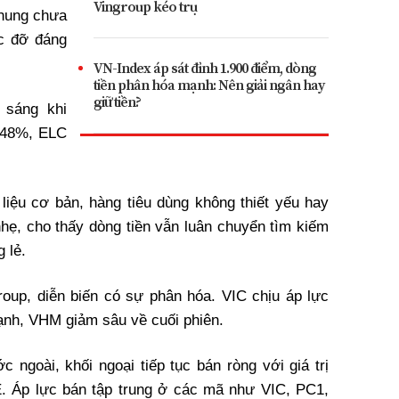
Vingroup kéo trụ
chung chưa
c đỡ đáng
VN-Index áp sát đỉnh 1.900 điểm, dòng
tiền phân hóa mạnh: Nên giải ngân hay
giữ tiền?
 sáng khi
1,48%, ELC
iệu cơ bản, hàng tiêu dùng không thiết yếu hay
hẹ, cho thấy dòng tiền vẫn luân chuyển tìm kiếm
 lẻ.
oup, diễn biến có sự phân hóa. VIC chịu áp lực
ạnh, VHM giảm sâu về cuối phiên.
 ngoài, khối ngoại tiếp tục bán ròng với giá trị
. Áp lực bán tập trung ở các mã như VIC, PC1,