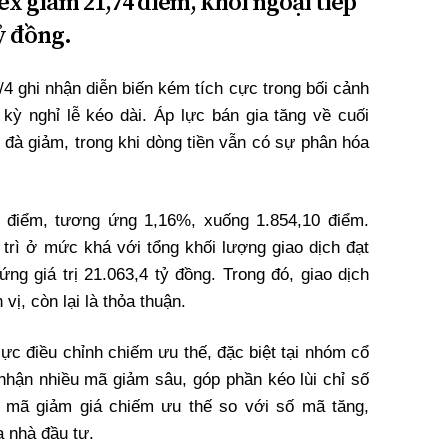
ex giảm 21,74 điểm, khối ngoại tiếp
ỷ đồng.
4 ghi nhận diễn biến kém tích cực trong bối cảnh
 kỳ nghỉ lễ kéo dài. Áp lực bán gia tăng về cuối
g đà giảm, trong khi dòng tiền vẫn có sự phân hóa
 điểm, tương ứng 1,16%, xuống 1.854,10 điểm.
 trì ở mức khá với tổng khối lượng giao dịch đạt
ứng giá trị 21.063,4 tỷ đồng. Trong đó, giao dịch
vị, còn lại là thỏa thuận.
lực điều chỉnh chiếm ưu thế, đặc biệt tại nhóm cổ
nhận nhiều mã giảm sâu, góp phần kéo lùi chỉ số
 mã giảm giá chiếm ưu thế so với số mã tăng,
a nhà đầu tư.