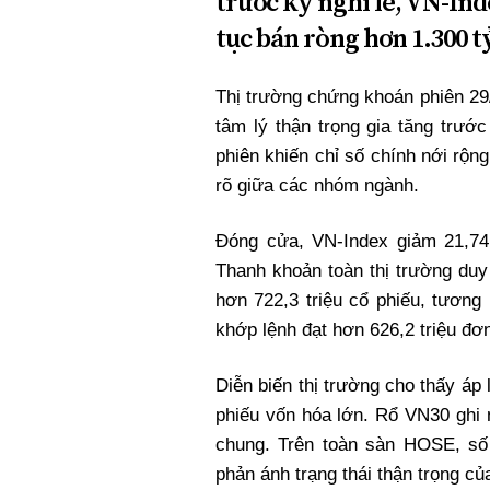
trước kỳ nghỉ lễ, VN-Ind
tục bán ròng hơn 1.300 t
Thị trường chứng khoán phiên 29/
tâm lý thận trọng gia tăng trước
phiên khiến chỉ số chính nới rộn
rõ giữa các nhóm ngành.
Đóng cửa, VN-Index giảm 21,74
Thanh khoản toàn thị trường duy
hơn 722,3 triệu cổ phiếu, tương 
khớp lệnh đạt hơn 626,2 triệu đơn 
Diễn biến thị trường cho thấy áp 
phiếu vốn hóa lớn. Rổ VN30 ghi 
chung. Trên toàn sàn HOSE, số
phản ánh trạng thái thận trọng củ