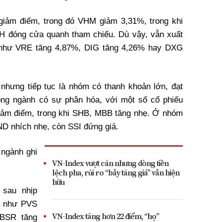
 giảm điểm, trong đó VHM giảm 3,31%, trong khi
 đóng cửa quanh tham chiếu. Dù vậy, vẫn xuất
ẻ như VRE tăng 4,87%, DIG tăng 4,26% hay DXG
nhưng tiếp tục là nhóm có thanh khoản lớn, đạt
rong ngành có sự phân hóa, với một số cổ phiếu
iảm điểm, trong khi SHB, MBB tăng nhẹ. Ở nhóm
D nhích nhẹ, còn SSI đứng giá.
 ngành ghi
VN-Index vượt cản nhưng dòng tiền
lệch pha, rủi ro “bẫy tăng giá” vẫn hiện
hữu
 sau nhịp
ã như PVS
VN-Index tăng hơn 22 điểm, “họ”
 BSR tăng