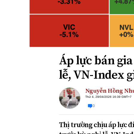
Xi nhan Trái Phải
Bạn đọc viết
Áp lực bán gia
lễ, VN-Index 
Nguyễn Hồng Nh
Thứ 4, 29/04/2026 16:39 GMT+7
0
Thị trường chịu áp lực đ