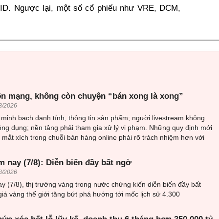
D. Ngược lại, một số cổ phiếu như VRE, DCM,
ên mạng, không còn chuyện “bán xong là xong”
8/2026
minh bạch danh tính, thông tin sản phẩm; người livestream không
ông dụng; nền tảng phải tham gia xử lý vi phạm. Những quy định mới
mắt xích trong chuỗi bán hàng online phải rõ trách nhiệm hơn với
 nay (7/8): Diễn biến đầy bất ngờ
8/2026
y (7/8), thị trường vàng trong nước chứng kiến diễn biến đầy bất
giá vàng thế giới tăng bứt phá hướng tới mốc lịch sử 4.300