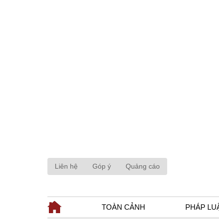
Liên hệ
Góp ý
Quảng cáo
TOÀN CẢNH
PHÁP LU