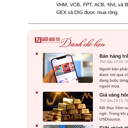
VHM, VCB, FPT, ACB, NVL và BI
GEX và DIG được mua ròng.
•
Bán hàng tr
Thứ Sáu 19:18, 7/
Người bán phải 
được nói quá c
đang buộc từng 
người mua.
•
Giá vàng hôm
Thứ Sáu 19:15, 7/
Kết thúc hôm na
ngờ. Trong khi 
USD/ounce.
•