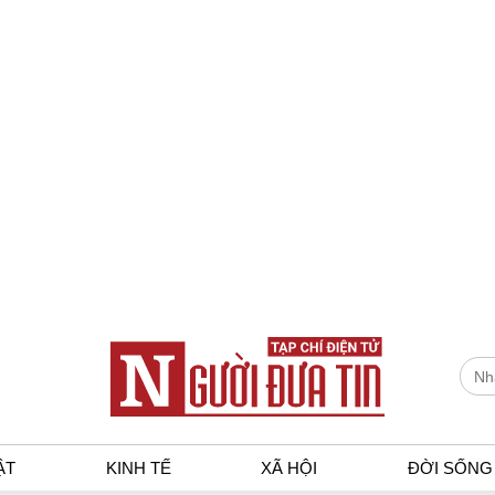
ẬT
KINH TẾ
XÃ HỘI
ĐỜI SỐNG