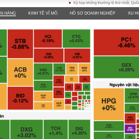
Kỳ họp không thường lệ thứ nhất, Quốc hội kh
ÂN HÀNG
KINH TẾ VĨ MÔ
HỒ SƠ DOANH NGHIỆP
XU H
LUẬT
KINH TẾ
XÃ HỘI
ảy pháp
Bất động sản
Dân sinh
Tài chính - Ngân
Giáo dục
luật gia
hàng
Văn hoá
ều tra
Kinh tế vĩ mô
Môi trườn
i công dân
Hồ sơ doanh
Giao thông
nghiệp
- Hình sự
Xu hướng thị
trường
Tiêu dùng và dư
luận
Công nghệ
US