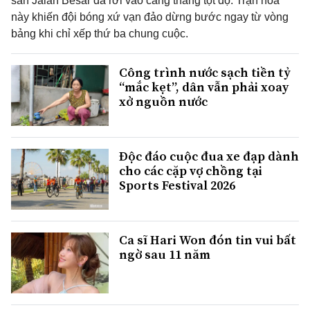
sân Jalan Besar đã rơi vào căng thẳng tột độ. Trận hòa
này khiến đội bóng xứ vạn đảo dừng bước ngay từ vòng
bảng khi chỉ xếp thứ ba chung cuộc.
Công trình nước sạch tiền tỷ
“mắc kẹt”, dân vẫn phải xoay
xở nguồn nước
Độc đáo cuộc đua xe đạp dành
cho các cặp vợ chồng tại
Sports Festival 2026
Ca sĩ Hari Won đón tin vui bất
ngờ sau 11 năm