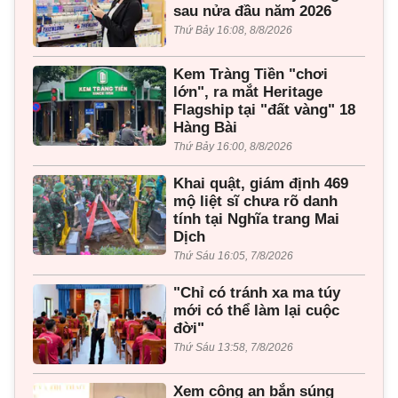
sau nửa đầu năm 2026
Thứ Bảy 16:08, 8/8/2026
Kem Tràng Tiền "chơi
lớn", ra mắt Heritage
Flagship tại "đất vàng" 18
Hàng Bài
Thứ Bảy 16:00, 8/8/2026
Khai quật, giám định 469
mộ liệt sĩ chưa rõ danh
tính tại Nghĩa trang Mai
Dịch
Thứ Sáu 16:05, 7/8/2026
"Chỉ có tránh xa ma túy
mới có thể làm lại cuộc
đời"
Thứ Sáu 13:58, 7/8/2026
Xem công an bắn súng