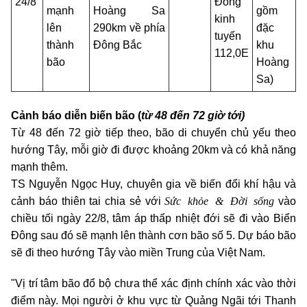
24/8
Đông
mạnh
Hoàng Sa
gồm
kinh
lên
290km về phía
đặc
tuyến
thành
Đông Bắc
khu
112,0E
bão
Hoàng
Sa)
Cảnh báo diễn biến bão (
từ 48 đến 72 giờ tới)
Từ 48 đến 72 giờ tiếp theo, bão di chuyển chủ yếu theo
hướng Tây, mỗi giờ đi được khoảng 20km và có khả năng
mạnh thêm.
TS Nguyễn Ngọc Huy, chuyên gia về biến đổi khí hậu và
Sức khỏe & Đời sống
cảnh báo thiên tai chia sẻ với
vào
chiều tối ngày 22/8, tâm áp thấp nhiệt đới sẽ đi vào Biển
Đông sau đó sẽ mạnh lên thành cơn bão số 5. Dự báo bão
sẽ đi theo hướng Tây vào miền Trung của Việt Nam.
"Vị trí tâm bão đổ bộ chưa thể xác định chính xác vào thời
điểm này. Mọi người ở khu vực từ Quảng Ngãi tới Thanh