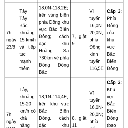
18,0N-118,2E;
Tây
Vĩ
Cấp 3
:
trên vùng biển
Tây
tuyến
Phía
phía Đông khu
Bắc,
16,0N-
Đông
vực Bắc Biển
7h
khoảng
20,0N;
của
Đông; cách
7, giật
ngày
15 km/h
phía
khu
đặc khu
9
23/8
và tiếp
Đông
vực
Hoàng Sa
tục
kinh
Bắc
730km về phía
mạnh
tuyến
Biển
Đông Đông
thêm
116,5E
Đông
Bắc
Cấp 3
:
Tây,
Khu
Vĩ
khoảng
18,1N-114,4E;
vực
tuyến
15-20
trên khu vực
Bắc
16,0N-
km/h có
Bắc Biển
Biển
7h
20,0N;
khả
Đông, cách
8, giật
Đông
ngày
phía
năng
đặc khu
11
(bao