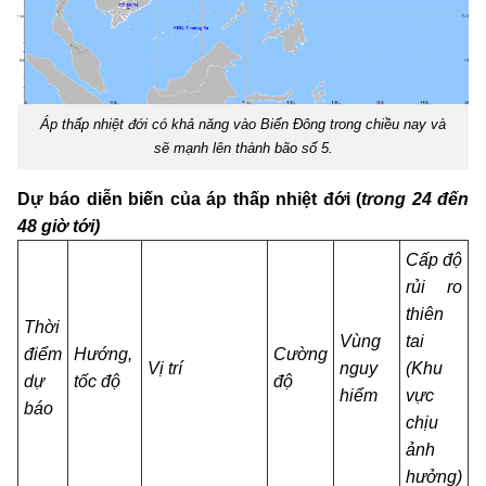
Áp thấp nhiệt đới có khả năng vào Biển Đông trong chiều nay và
sẽ mạnh lên thành bão số 5.
Dự báo diễn biến của áp thấp nhiệt đới (
trong 24 đến
48 giờ tới)
Cấp độ
rủi ro
thiên
Thời
Vùng
tai
điểm
Hướng,
Cường
Vị trí
nguy
(Khu
dự
tốc độ
độ
hiểm
vực
báo
chịu
ảnh
hưởng)