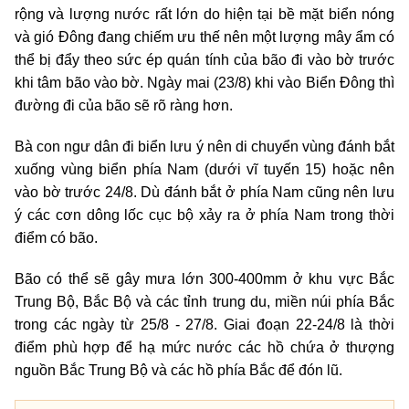
rộng và lượng nước rất lớn do hiện tại bề mặt biển nóng
và gió Đông đang chiếm ưu thế nên một lượng mây ẩm có
thể bị đẩy theo sức ép quán tính của bão đi vào bờ trước
khi tâm bão vào bờ. Ngày mai (23/8) khi vào Biển Đông thì
đường đi của bão sẽ rõ ràng hơn.
Bà con ngư dân đi biển lưu ý nên di chuyển vùng đánh bắt
xuống vùng biển phía Nam (dưới vĩ tuyến 15) hoặc nên
vào bờ trước 24/8. Dù đánh bắt ở phía Nam cũng nên lưu
ý các cơn dông lốc cục bộ xảy ra ở phía Nam trong thời
điểm có bão.
Bão có thể sẽ gây mưa lớn 300-400mm ở khu vực Bắc
Trung Bộ, Bắc Bộ và các tỉnh trung du, miền núi phía Bắc
trong các ngày từ 25/8 - 27/8. Giai đoạn 22-24/8 là thời
điểm phù hợp để hạ mức nước các hồ chứa ở thượng
nguồn Bắc Trung Bộ và các hồ phía Bắc để đón lũ.