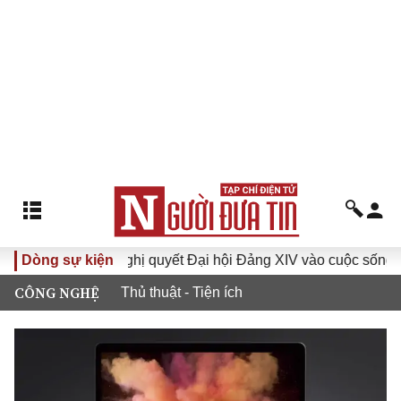
I
Dòng sự kiện
Đưa Nghị quyết Đại hội Đảng XIV vào cuộc sống
Hư
CÔNG NGHỆ
Thủ thuật - Tiện ích