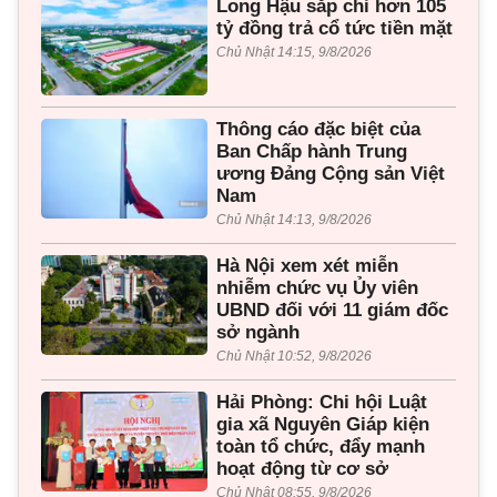
Long Hậu sắp chi hơn 105
tỷ đồng trả cổ tức tiền mặt
Chủ Nhật 14:15, 9/8/2026
Thông cáo đặc biệt của
Ban Chấp hành Trung
ương Đảng Cộng sản Việt
Nam
Chủ Nhật 14:13, 9/8/2026
Hà Nội xem xét miễn
nhiễm chức vụ Ủy viên
UBND đối với 11 giám đốc
sở ngành
Chủ Nhật 10:52, 9/8/2026
Hải Phòng: Chi hội Luật
gia xã Nguyên Giáp kiện
toàn tổ chức, đẩy mạnh
hoạt động từ cơ sở
Chủ Nhật 08:55, 9/8/2026