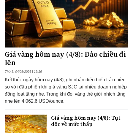
Giá vàng hôm nay (4/8): Đảo chiều đi
lên
Thứ 3, 04/08/2026 | 19:16
Kết thúc ngày hôm nay (4/8), ghi nhận diễn biến trái chiều
so với đầu phiên khi giá vàng SJC tại nhiều doanh nghiệp
đồng loạt tăng nhẹ. Trong khi đó, vàng thế giới nhích tăng
nhẹ lên 4.062,6 USD/ounce.
Giá vàng hôm nay (4/8): Tụt
dốc về mức thấp