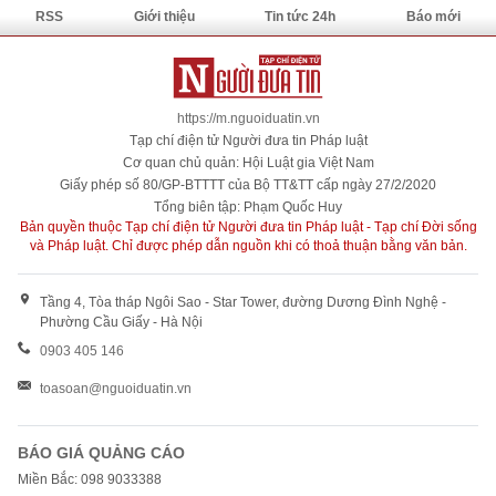
RSS
Giới thiệu
Tin tức 24h
Báo mới
https://m.nguoiduatin.vn
Tạp chí điện tử Người đưa tin Pháp luật
Cơ quan chủ quản: Hội Luật gia Việt Nam
Giấy phép số 80/GP-BTTTT của Bộ TT&TT cấp ngày 27/2/2020
Tổng biên tập: Phạm Quốc Huy
Bản quyền thuộc Tạp chí điện tử Người đưa tin Pháp luật - Tạp chí Đời sống
và Pháp luật. Chỉ được phép dẫn nguồn khi có thoả thuận bằng văn bản.
Tầng 4, Tòa tháp Ngôi Sao - Star Tower, đường Dương Đình Nghệ -
Phường Cầu Giấy - Hà Nội
0903 405 146
toasoan@nguoiduatin.vn
BÁO GIÁ QUẢNG CÁO
Miền Bắc: 098 9033388