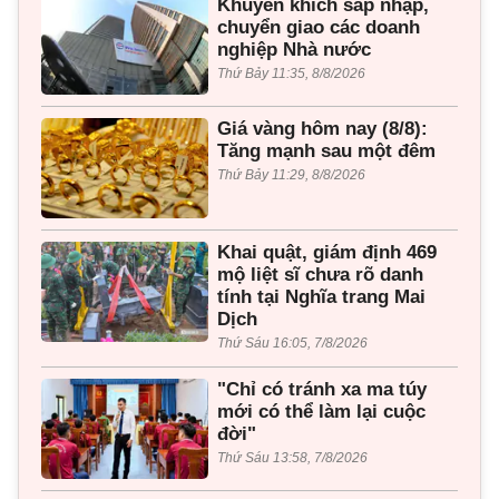
Khuyến khích sáp nhập,
chuyển giao các doanh
nghiệp Nhà nước
Thứ Bảy 11:35, 8/8/2026
Giá vàng hôm nay (8/8):
Tăng mạnh sau một đêm
Thứ Bảy 11:29, 8/8/2026
Khai quật, giám định 469
mộ liệt sĩ chưa rõ danh
tính tại Nghĩa trang Mai
Dịch
Thứ Sáu 16:05, 7/8/2026
"Chỉ có tránh xa ma túy
mới có thể làm lại cuộc
đời"
Thứ Sáu 13:58, 7/8/2026