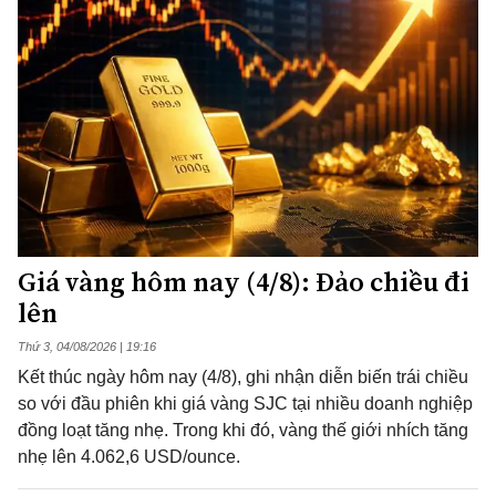
Giá vàng hôm nay (4/8): Đảo chiều đi
lên
Thứ 3, 04/08/2026 | 19:16
Kết thúc ngày hôm nay (4/8), ghi nhận diễn biến trái chiều
so với đầu phiên khi giá vàng SJC tại nhiều doanh nghiệp
đồng loạt tăng nhẹ. Trong khi đó, vàng thế giới nhích tăng
nhẹ lên 4.062,6 USD/ounce.