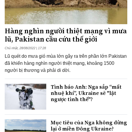
Hàng nghìn người thiệt mạng vì mưa
lũ, Pakistan cầu cứu thế giới
Chủ nhật, 28/08/2022 | 17:28
Lũ quét do mưa gió mùa lớn gây ra trên phần lớn Pakistan
đã khiến hàng nghìn người thiệt mạng, khoảng 1500
người bị thương và phải di dời.
Tình báo Anh: Nga sắp “mất
nhuệ khí”, Ukraine sẽ "lật
ngược tình thế"?
Mục tiêu của Nga không dừng
lại ở miền Đông Ukraine?