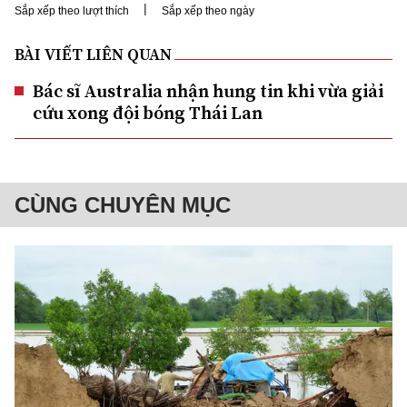
|
Sắp xếp theo lượt thích
Sắp xếp theo ngày
BÀI VIẾT LIÊN QUAN
Bác sĩ Australia nhận hung tin khi vừa giải
cứu xong đội bóng Thái Lan
CÙNG CHUYÊN MỤC