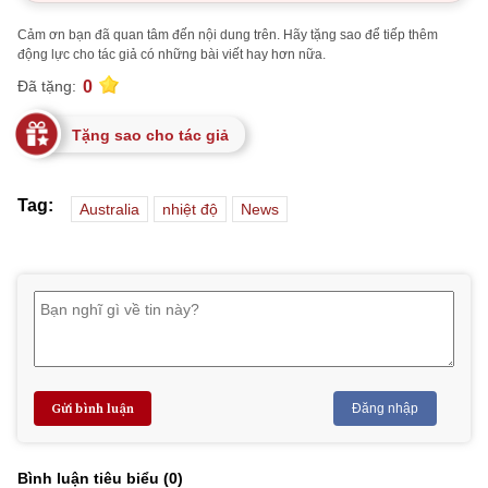
Cảm ơn bạn đã quan tâm đến nội dung trên. Hãy tặng sao để tiếp thêm
động lực cho tác giả có những bài viết hay hơn nữa.
0
Đã tặng:
Tặng sao cho tác giả
Tag:
Australia
nhiệt độ
News
Gửi bình luận
Đăng nhập
Bình luận tiêu biểu (
0
)