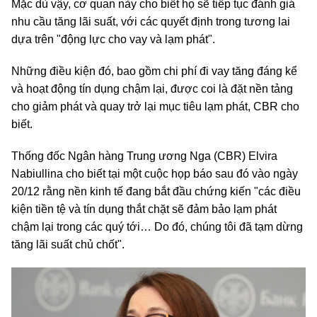
Mặc dù vậy, cơ quan này cho biết họ sẽ tiếp tục đánh giá
nhu cầu tăng lãi suất, với các quyết định trong tương lai
dựa trên "động lực cho vay và lạm phát".
Những điều kiện đó, bao gồm chi phí đi vay tăng đáng kể
và hoạt động tín dụng chậm lại, được coi là đặt nền tảng
cho giảm phát và quay trở lại mục tiêu lạm phát, CBR cho
biết.
Thống đốc Ngân hàng Trung ương Nga (CBR) Elvira
Nabiullina cho biết tại một cuộc họp báo sau đó vào ngày
20/12 rằng nền kinh tế đang bắt đầu chứng kiến "các điều
kiện tiền tệ và tín dụng thắt chặt sẽ đảm bảo lạm phát
chậm lại trong các quý tới… Do đó, chúng tôi đã tạm dừng
tăng lãi suất chủ chốt".