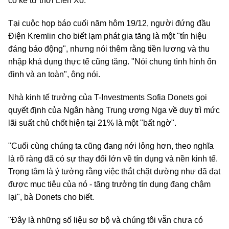
có kể từ thời Liên Xô.
Tại cuộc họp báo cuối năm hôm 19/12, người đứng đầu
Điện Kremlin cho biết lạm phát gia tăng là một "tín hiệu
đáng báo động", nhưng nói thêm rằng tiền lương và thu
nhập khả dụng thực tế cũng tăng. "Nói chung tình hình ổn
định và an toàn", ông nói.
Nhà kinh tế trưởng của T-Investments Sofia Donets gọi
quyết định của Ngân hàng Trung ương Nga về duy trì mức
lãi suất chủ chốt hiện tại 21% là một "bất ngờ".
"Cuối cùng chúng ta cũng đang nới lỏng hơn, theo nghĩa
là rõ ràng đã có sự thay đổi lớn về tín dụng và nền kinh tế.
Trọng tâm là ý tưởng rằng việc thắt chặt dường như đã đạt
được mục tiêu của nó - tăng trưởng tín dụng đang chậm
lại", bà Donets cho biết.
"Đây là những số liệu sơ bộ và chúng tôi vẫn chưa có