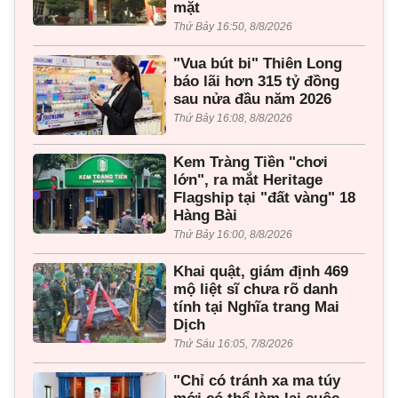
mặt
Thứ Bảy 16:50, 8/8/2026
"Vua bút bi" Thiên Long
báo lãi hơn 315 tỷ đồng
sau nửa đầu năm 2026
Thứ Bảy 16:08, 8/8/2026
Kem Tràng Tiền "chơi
lớn", ra mắt Heritage
Flagship tại "đất vàng" 18
Hàng Bài
Thứ Bảy 16:00, 8/8/2026
Khai quật, giám định 469
mộ liệt sĩ chưa rõ danh
tính tại Nghĩa trang Mai
Dịch
Thứ Sáu 16:05, 7/8/2026
"Chỉ có tránh xa ma túy