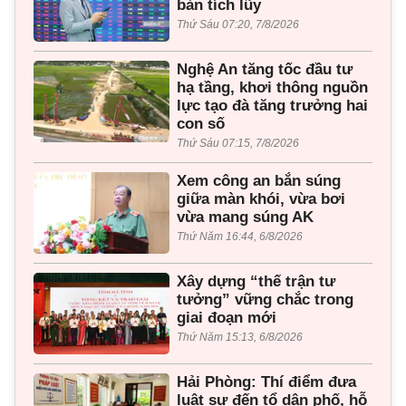
bản tích lũy
Thứ Sáu 07:20, 7/8/2026
Nghệ An tăng tốc đầu tư
hạ tầng, khơi thông nguồn
lực tạo đà tăng trưởng hai
con số
Thứ Sáu 07:15, 7/8/2026
Xem công an bắn súng
giữa màn khói, vừa bơi
vừa mang súng AK
Thứ Năm 16:44, 6/8/2026
Xây dựng “thế trận tư
tưởng” vững chắc trong
giai đoạn mới
Thứ Năm 15:13, 6/8/2026
Hải Phòng: Thí điểm đưa
luật sư đến tổ dân phố, hỗ