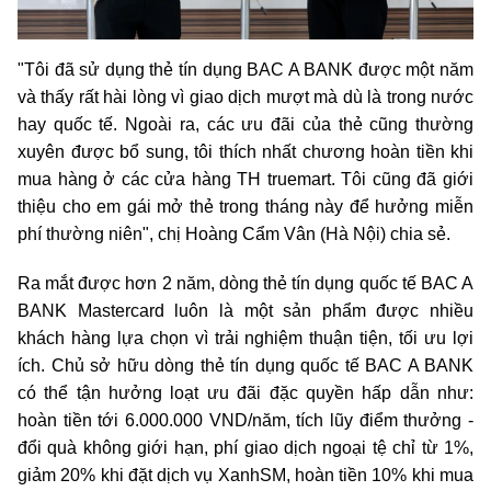
"Tôi đã sử dụng thẻ tín dụng BAC A BANK được một năm
và thấy rất hài lòng vì giao dịch mượt mà dù là trong nước
hay quốc tế. Ngoài ra, các ưu đãi của thẻ cũng thường
xuyên được bổ sung, tôi thích nhất chương hoàn tiền khi
mua hàng ở các cửa hàng TH truemart. Tôi cũng đã giới
thiệu cho em gái mở thẻ trong tháng này để hưởng miễn
phí thường niên", chị Hoàng Cẩm Vân (Hà Nội) chia sẻ.
Ra mắt được hơn 2 năm, dòng thẻ tín dụng quốc tế BAC A
BANK Mastercard luôn là một sản phẩm được nhiều
khách hàng lựa chọn vì trải nghiệm thuận tiện, tối ưu lợi
ích. Chủ sở hữu dòng thẻ tín dụng quốc tế BAC A BANK
có thể tận hưởng loạt ưu đãi đặc quyền hấp dẫn như:
hoàn tiền tới 6.000.000 VND/năm, tích lũy điểm thưởng -
đổi quà không giới hạn, phí giao dịch ngoại tệ chỉ từ 1%,
giảm 20% khi đặt dịch vụ XanhSM, hoàn tiền 10% khi mua