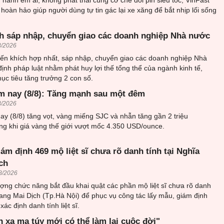
hành êm ái, không phát thải cùng cơ chế đổi pin siêu tốc, VinFast
 hoàn hảo giúp người dùng tự tin gác lại xe xăng để bắt nhịp lối sống
h sáp nhập, chuyển giao các doanh nghiệp Nhà nước
8/2026
ến khích hợp nhất, sáp nhập, chuyển giao các doanh nghiệp Nhà
ịnh pháp luật nhằm phát huy lợi thế tổng thể của ngành kinh tế,
c tiêu tăng trưởng 2 con số.
m nay (8/8): Tăng mạnh sau một đêm
8/2026
y (8/8) tăng vọt, vàng miếng SJC và nhẫn tăng gần 2 triệu
ng khi giá vàng thế giới vượt mốc 4.350 USD/ounce.
iám định 469 mộ liệt sĩ chưa rõ danh tính tại Nghĩa
ch
8/2026
ượng chức năng bắt đầu khai quật các phần mộ liệt sĩ chưa rõ danh
trang Mai Dịch (Tp.Hà Nội) để phục vụ công tác lấy mẫu, giám định
ác định danh tính liệt sĩ.
h xa ma túy mới có thể làm lại cuộc đời"