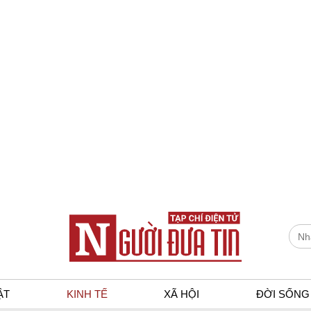
ẬT
KINH TẾ
XÃ HỘI
ĐỜI SỐNG