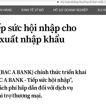
Kỳ họp không thường lệ thứ nhất, Quốc hội 
ÂN HÀNG
KINH TẾ VĨ MÔ
HỒ SƠ DOANH NGHIỆP
XU H
LUẬT
KINH TẾ
XÃ HỘI
ảy pháp
Bất động sản
Dân sinh
ếp sức hội nhập cho
Tài chính - Ngân
Giáo dục
luật gia
hàng
Văn hoá
 xuất nhập khẩu
ều tra
Kinh tế vĩ mô
Môi trườn
i công dân
Hồ sơ doanh
Giao thông
nghiệp
- Hình sự
Xu hướng thị
trường
Tiêu dùng và dư
BAC A BANK) chính thức triển khai
luận
C A BANK - Tiếp sức hội nhập”,
Công nghệ
ch phí hấp dẫn đối với dịch vụ
US
ài trợ thương mại.