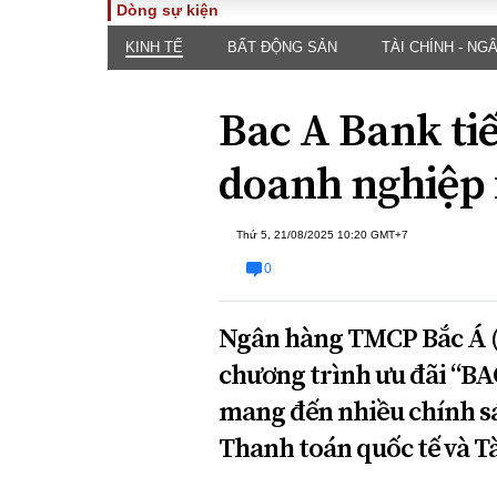
Dòng sự kiện
KINH TẾ
BẤT ĐỘNG SẢN
TÀI CHÍNH - NG
TOÀN CẢNH
PHÁP 
Tiêu điểm
Dòng ch
Bac A Bank ti
luật
Chính sách
Góc nhìn 
Sự kiện
doanh nghiệp
Hồ sơ đi
Đối thoại
Tiếng nó
Thế giới
Thứ 5, 21/08/2025 10:20 GMT+7
An ninh 
0
Ngân hàng TMCP Bắc Á (
chương trình ưu đãi “BA
mang đến nhiều chính sá
ĐA CHIỀU
INFOC
Thanh toán quốc tế và T
Quan điểm