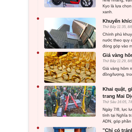
Nhẹ nhàng, vận 
Kyo là lựa chọn
xanh.
•
Khuyến khíc
Thứ Bảy 11:35, 8/
Chính phủ khuy
nước theo quy đ
đóng góp vào mụ
•
Giá vàng hô
Thứ Bảy 11:29, 8/
Giá vàng hôm na
đồng/lượng, tro
•
Khai quật, g
trang Mai Dị
Thứ Sáu 16:05, 7/
Ngày 7/8, lực l
tính tại Nghĩa 
ADN, góp phần x
•
"Chỉ có trán