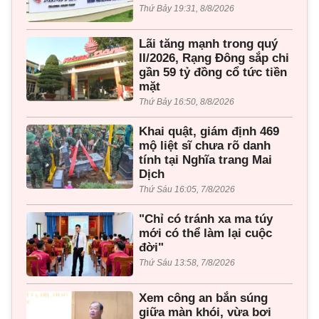
Thứ Bảy 19:31, 8/8/2026
Lãi tăng mạnh trong quý
II/2026, Rạng Đông sắp chi
gần 59 tỷ đồng cổ tức tiền
mặt
Thứ Bảy 16:50, 8/8/2026
Khai quật, giám định 469
mộ liệt sĩ chưa rõ danh
tính tại Nghĩa trang Mai
Dịch
Thứ Sáu 16:05, 7/8/2026
"Chỉ có tránh xa ma túy
mới có thể làm lại cuộc
đời"
Thứ Sáu 13:58, 7/8/2026
Xem công an bắn súng
giữa màn khói, vừa bơi