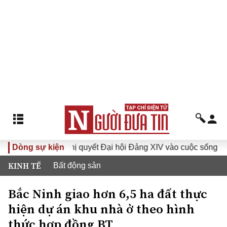
Dòng sự kiện
Đưa Nghị quyết Đại hội Đảng XIV vào cuộc sống
Hướ
KINH TẾ
Bất động sản
Bắc Ninh giao hơn 6,5 ha đất thực
hiện dự án khu nhà ở theo hình
thức hợp đồng BT