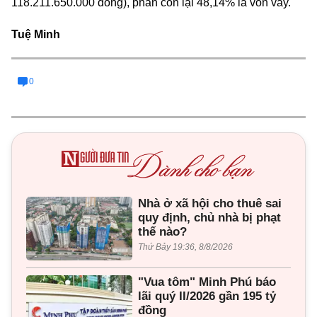
118.211.650.000 đồng), phần còn lại 48,14% là vốn vay.
Tuệ Minh
0
Nhà ở xã hội cho thuê sai
quy định, chủ nhà bị phạt
thế nào?
Thứ Bảy 19:36, 8/8/2026
"Vua tôm" Minh Phú báo
lãi quý II/2026 gần 195 tỷ
đồng