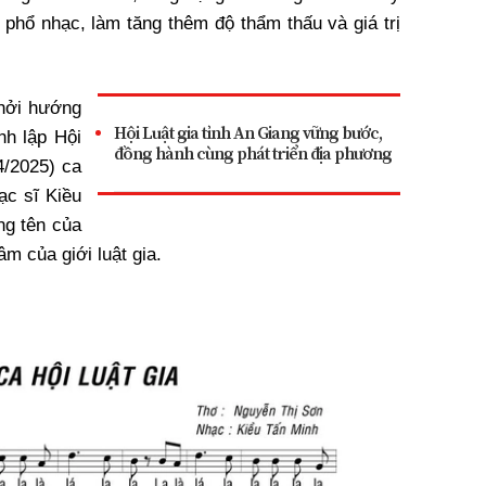
 phổ nhạc, làm tăng thêm độ thẩm thấu và giá trị
khởi hướng
Hội Luật gia tỉnh An Giang vững bước,
nh lập Hội
đồng hành cùng phát triển địa phương
4/2025) ca
ạc sĩ Kiều
ng tên của
m của giới luật gia.