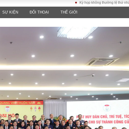
Kỳ họp không thường lệ thứ nhất, Quốc h
SỰ KIỆN
ĐỐI THOẠI
THẾ GIỚI
LUẬT
KINH TẾ
XÃ HỘI
ảy pháp
Bất động sản
Dân sinh
Tài chính - Ngân
Giáo dục
luật gia
hàng
Văn hoá
ều tra
Kinh tế vĩ mô
Môi trườn
i công dân
Hồ sơ doanh
Giao thông
nghiệp
- Hình sự
Xu hướng thị
trường
Tiêu dùng và dư
luận
Công nghệ
US