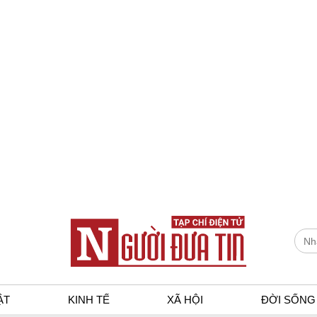
ẬT
KINH TẾ
XÃ HỘI
ĐỜI SỐNG