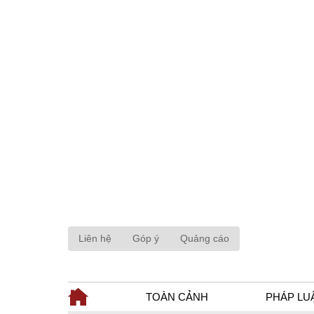
Liên hệ
Góp ý
Quảng cáo
TOÀN CẢNH
PHÁP LU