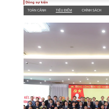
Dòng sự kiện
TOÀN CẢNH
TIÊU ĐIỂM
CHÍNH SÁCH
TOÀN CẢNH
PHÁP 
Tiêu điểm
Dòng ch
luật
Chính sách
Góc nhìn 
Sự kiện
Hồ sơ đi
Đối thoại
Tiếng nó
Thế giới
An ninh 
ĐA CHIỀU
INFOC
Quan điểm