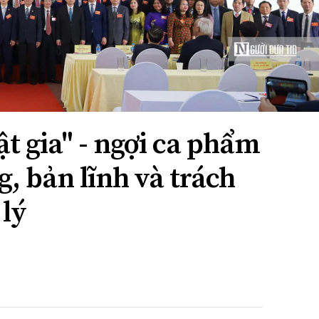
ật gia" - ngợi ca phẩm
g, bản lĩnh và trách
 lý