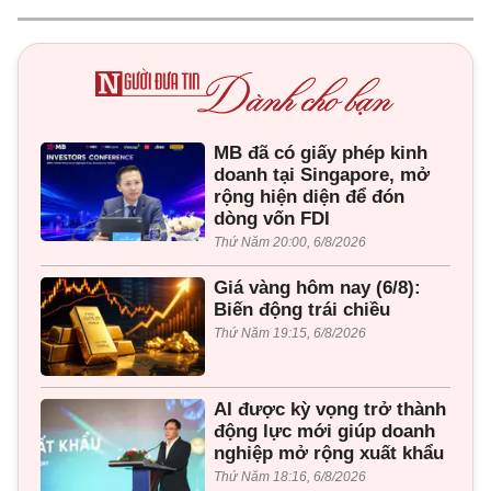
MB đã có giấy phép kinh
doanh tại Singapore, mở
rộng hiện diện để đón
dòng vốn FDI
Thứ Năm 20:00, 6/8/2026
Giá vàng hôm nay (6/8):
Biến động trái chiều
Thứ Năm 19:15, 6/8/2026
AI được kỳ vọng trở thành
động lực mới giúp doanh
nghiệp mở rộng xuất khẩu
Thứ Năm 18:16, 6/8/2026