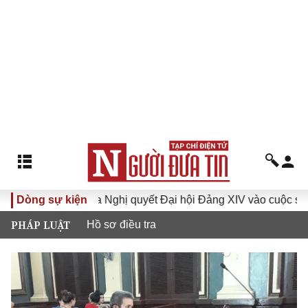
 XVI
Dòng sự kiện
Đưa Nghị quyết Đại hội Đảng XIV vào cuộc sống
PHÁP LUẬT
Hồ sơ điều tra