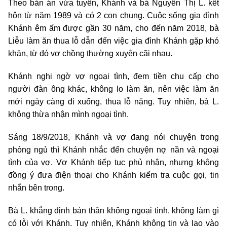
Theo bản án vừa tuyên, Khánh và bà Nguyễn Thị L. kết
hôn từ năm 1989 và có 2 con chung. Cuộc sống gia đình
Khánh êm ấm được gần 30 năm, cho đến năm 2018, bà
Liễu làm ăn thua lỗ dẫn đến việc gia đình Khánh gặp khó
khăn, từ đó vợ chồng thường xuyên cãi nhau.
Khánh nghi ngờ vợ ngoại tình, đem tiền chu cấp cho
người đàn ông khác, không lo làm ăn, nên việc làm ăn
mới ngày càng đi xuống, thua lỗ nặng. Tuy nhiên, bà L.
không thừa nhận mình ngoại tình.
Sáng 18/9/2018, Khánh và vợ đang nói chuyện trong
phòng ngủ thì Khánh nhắc đến chuyện nợ nần và ngoại
tình của vợ. Vợ Khánh tiếp tục phủ nhận, nhưng không
đồng ý đưa điện thoại cho Khánh kiểm tra cuộc gọi, tin
nhắn bên trong.
Bà L. khẳng định bản thân không ngoại tình, không làm gì
có lỗi với Khánh. Tuy nhiên, Khánh không tin và lao vào