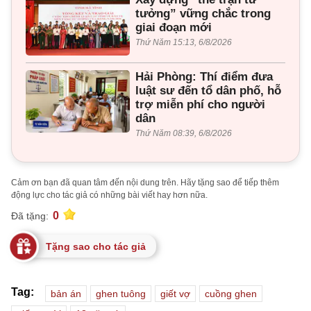
tưởng” vững chắc trong
giai đoạn mới
Thứ Năm 15:13, 6/8/2026
Hải Phòng: Thí điểm đưa
luật sư đến tổ dân phố, hỗ
trợ miễn phí cho người
dân
Thứ Năm 08:39, 6/8/2026
Cảm ơn bạn đã quan tâm đến nội dung trên. Hãy tặng sao để tiếp thêm
động lực cho tác giả có những bài viết hay hơn nữa.
0
Đã tặng:
Tặng sao cho tác giả
Tag:
bản án
ghen tuông
giết vợ
cuồng ghen