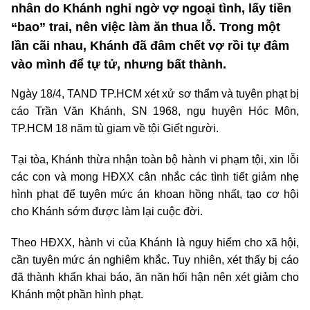
nhân do Khánh nghi ngờ vợ ngoại tình, lấy tiền
“bao” trai, nên việc làm ăn thua lỗ. Trong một
lần cãi nhau, Khánh đã đâm chết vợ rồi tự đâm
vào mình để tự tử, nhưng bất thành.
Ngày 18/4, TAND TP.HCM xét xử sơ thẩm và tuyên phạt bị
cáo Trần Văn Khánh, SN 1968, ngụ huyện Hóc Môn,
TP.HCM 18 năm tù giam về tội Giết người.
Tại tòa, Khánh thừa nhận toàn bộ hành vi phạm tội, xin lỗi
các con và mong HĐXX cân nhắc các tình tiết giảm nhẹ
hình phạt để tuyên mức án khoan hồng nhất, tạo cơ hội
cho Khánh sớm được làm lại cuộc đời.
Theo HĐXX, hành vi của Khánh là nguy hiểm cho xã hội,
cần tuyên mức án nghiêm khắc. Tuy nhiên, xét thấy bị cáo
đã thành khẩn khai báo, ăn năn hối hận nên xét giảm cho
Khánh một phần hình phạt.