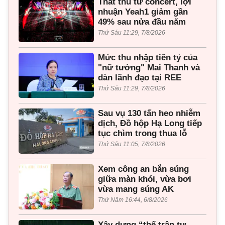
Thất thu từ concert, lợi
nhuận Yeah1 giảm gần
49% sau nửa đầu năm
Thứ Sáu 11:29, 7/8/2026
Mức thu nhập tiền tỷ của
"nữ tướng" Mai Thanh và
dàn lãnh đạo tại REE
Thứ Sáu 11:29, 7/8/2026
Sau vụ 130 tấn heo nhiễm
dịch, Đồ hộp Hạ Long tiếp
tục chìm trong thua lỗ
Thứ Sáu 11:05, 7/8/2026
Xem công an bắn súng
giữa màn khói, vừa bơi
vừa mang súng AK
Thứ Năm 16:44, 6/8/2026
Xây dựng “thế trận tư