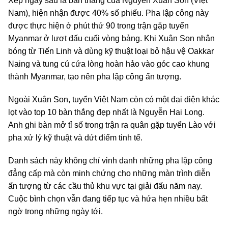
Xếp ngay sau là bàn thắng của Nguyễn Xuân Son (Việt
Nam), hiện nhận được 40% số phiếu. Pha lập công này
được thực hiện ở phút thứ 90 trong trận gặp tuyển
Myanmar ở lượt đấu cuối vòng bảng. Khi Xuân Son nhận
bóng từ Tiến Linh và dùng kỹ thuật loại bỏ hậu vệ Oakkar
Naing và tung cú cứa lòng hoàn hảo vào góc cao khung
thành Myanmar, tạo nên pha lập công ấn tượng.
Ngoài Xuân Son, tuyển Việt Nam còn có một đại diện khác
lọt vào top 10 bàn thắng đẹp nhất là Nguyễn Hai Long.
Anh ghi bàn mở tỉ số trong trận ra quân gặp tuyển Lào với
pha xử lý kỹ thuật và dứt điểm tinh tế.
Danh sách này không chỉ vinh danh những pha lập công
đẳng cấp mà còn minh chứng cho những màn trình diễn
ấn tượng từ các cầu thủ khu vực tại giải đấu năm nay.
Cuộc bình chọn vẫn đang tiếp tục và hứa hẹn nhiều bất
ngờ trong những ngày tới.