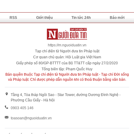
RSS
Giới thiệu
Tin tức 24h
Báo mới
https://m.nguoiduatin.vn
Tạp chí điện tử Người đưa tin Pháp luật
Cơ quan chủ quản: Hội Luật gia Việt Nam
Giấy phép số 80/GP-BTTTT của Bộ TT&TT cấp ngày 27/2/2020
Tổng biên tập: Phạm Quốc Huy
Bản quyền thuộc Tạp chí điện tử Người đưa tin Pháp luật - Tạp chí Đời sống
và Pháp luật. Chỉ được phép dẫn nguồn khi có thoả thuận bằng văn bản.
Tầng 4, Tòa tháp Ngôi Sao - Star Tower, đường Dương Đình Nghệ -
Phường Cầu Giấy - Hà Nội
0903 405 146
toasoan@nguoiduatin.vn