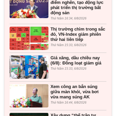
điểm nghẽn, tạo động lực
phát triển thị trường bất
động sản
Thứ Năm 16:34, 6/8/2026
Thị trường chìm trong sắc
đỏ, VN-Index giảm phiên
thứ hai liên tiếp
Thứ Năm 15:33, 6/8/2026
Giá xăng, dầu chiều nay
(6/8): Đồng loạt giảm giá
Thứ Năm 15:33, 6/8/2026
Xem công an bắn súng
giữa màn khói, vừa bơi
vừa mang súng AK
Thứ Năm 16:44, 6/8/2026
Xây dựng “thế trận tư