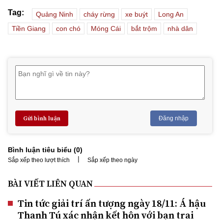
Tag:
Quảng Ninh
cháy rừng
xe buýt
Long An
Tiền Giang
con chó
Móng Cái
bắt trộm
nhà dân
Gửi bình luận
Đăng nhập
Bình luận tiêu biểu (
0
)
|
Sắp xếp theo lượt thích
Sắp xếp theo ngày
BÀI VIẾT LIÊN QUAN
Tin tức giải trí ấn tượng ngày 18/11: Á hậu
Thanh Tú xác nhận kết hôn với bạn trai