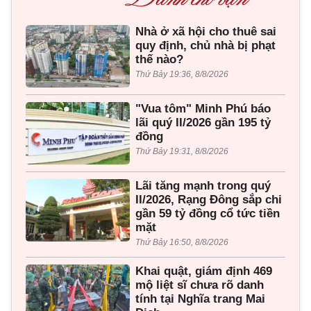
Nhà ở xã hội cho thuê sai
quy định, chủ nhà bị phạt
thế nào?
Thứ Bảy 19:36, 8/8/2026
"Vua tôm" Minh Phú báo
lãi quý II/2026 gần 195 tỷ
đồng
Thứ Bảy 19:31, 8/8/2026
Lãi tăng mạnh trong quý
II/2026, Rạng Đông sắp chi
gần 59 tỷ đồng cổ tức tiền
mặt
Thứ Bảy 16:50, 8/8/2026
Khai quật, giám định 469
mộ liệt sĩ chưa rõ danh
tính tại Nghĩa trang Mai