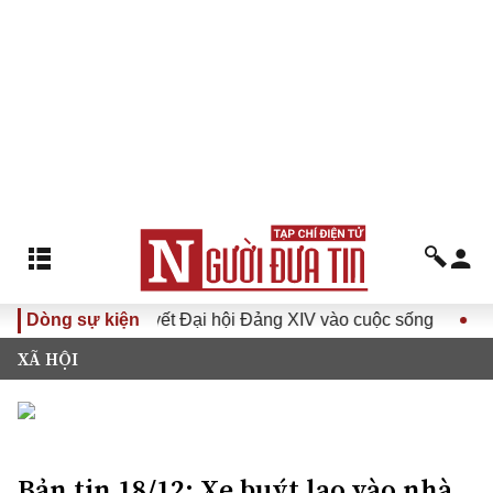
Đưa Nghị quyết Đại hội Đảng XIV vào cuộc sống
Dòng sự kiện
Hướng tớ
XÃ HỘI
Bản tin 18/12: Xe buýt lao vào nhà