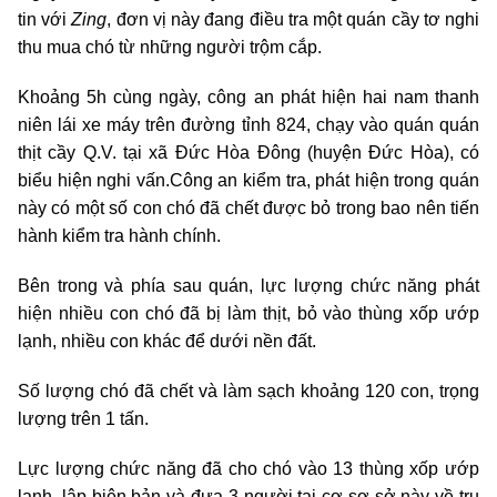
tin với
Zing
, đơn vị này đang điều tra một quán cầy tơ nghi
thu mua chó từ những người trộm cắp.
Khoảng 5h cùng ngày, công an phát hiện hai nam thanh
niên lái xe máy trên đường tỉnh 824, chạy vào quán quán
thịt cầy Q.V. tại xã Đức Hòa Đông (huyện Đức Hòa), có
biểu hiện nghi vấn.Công an kiểm tra, phát hiện trong quán
này có một số con chó đã chết được bỏ trong bao nên tiến
hành kiểm tra hành chính.
Bên trong và phía sau quán, lực lượng chức năng phát
hiện nhiều con chó đã bị làm thịt, bỏ vào thùng xốp ướp
lạnh, nhiều con khác để dưới nền đất.
Số lượng chó đã chết và làm sạch khoảng 120 con, trọng
lượng trên 1 tấn.
Lực lượng chức năng đã cho chó vào 13 thùng xốp ướp
lạnh, lập biên bản và đưa 3 người tại cơ sơ sở này về trụ