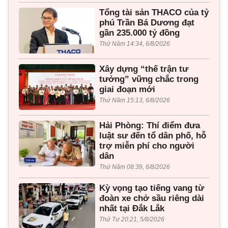
Tổng tài sản THACO của tỷ
phú Trần Bá Dương đạt
gần 235.000 tỷ đồng
Thứ Năm 14:34, 6/8/2026
Xây dựng “thế trận tư
tưởng” vững chắc trong
giai đoạn mới
Thứ Năm 15:13, 6/8/2026
Hải Phòng: Thí điểm đưa
luật sư đến tổ dân phố, hỗ
trợ miễn phí cho người
dân
Thứ Năm 08:39, 6/8/2026
Kỳ vọng tạo tiếng vang từ
đoàn xe chở sầu riêng dài
nhất tại Đắk Lắk
Thứ Tư 20:21, 5/8/2026