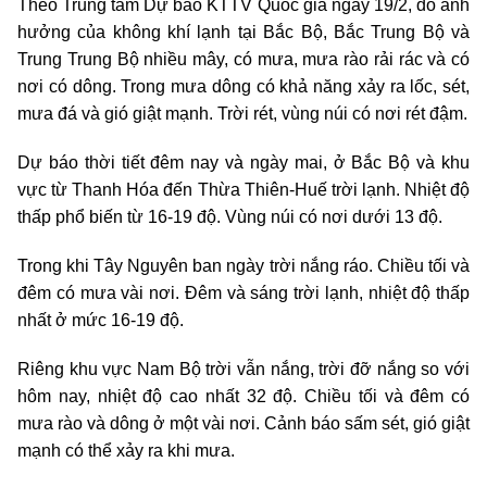
Theo Trung tâm Dự báo KTTV Quốc gia ngày 19/2, do ảnh
hưởng của không khí lạnh tại Bắc Bộ, Bắc Trung Bộ và
Trung Trung Bộ nhiều mây, có mưa, mưa rào rải rác và có
nơi có dông. Trong mưa dông có khả năng xảy ra lốc, sét,
mưa đá và gió giật mạnh. Trời rét, vùng núi có nơi rét đậm.
Dự báo thời tiết đêm nay và ngày mai, ở Bắc Bộ và khu
vực từ Thanh Hóa đến Thừa Thiên-Huế trời lạnh. Nhiệt độ
thấp phổ biến từ 16-19 độ. Vùng núi có nơi dưới 13 độ.
Trong khi Tây Nguyên ban ngày trời nắng ráo. Chiều tối và
đêm có mưa vài nơi. Đêm và sáng trời lạnh, nhiệt độ thấp
nhất ở mức 16-19 độ.
Riêng khu vực Nam Bộ trời vẫn nắng, trời đỡ nắng so với
hôm nay, nhiệt độ cao nhất 32 độ. Chiều tối và đêm có
mưa rào và dông ở một vài nơi. Cảnh báo sấm sét, gió giật
mạnh có thể xảy ra khi mưa.