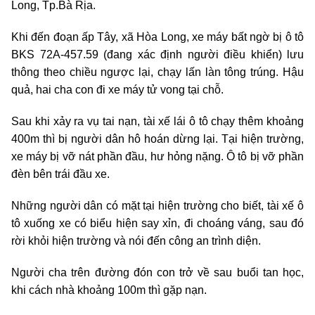
Long, Tp.Bà Rịa.
Khi đến đoạn ấp Tây, xã Hòa Long, xe máy bất ngờ bị ô tô
BKS 72A-457.59 (đang xác định người điều khiển) lưu
thông theo chiều ngược lại, chạy lấn làn tông trúng. Hậu
quả, hai cha con đi xe máy tử vong tại chỗ.
Sau khi xảy ra vụ tai nạn, tài xế lái ô tô chạy thêm khoảng
400m thì bị người dân hô hoán dừng lại. Tại hiện trường,
xe máy bị vỡ nát phần đầu, hư hỏng nặng. Ô tô bị vỡ phần
đèn bên trái đầu xe.
Những người dân có mặt tại hiện trường cho biết, tài xế ô
tô xuống xe có biểu hiện say xỉn, đi choáng váng, sau đó
rời khỏi hiện trường và nói đến công an trình diện.
Người cha trên đường đón con trở về sau buổi tan học,
khi cách nhà khoảng 100m thì gặp nạn.