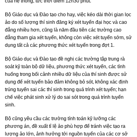
của hệ thống, tức thời điểm 12h30 phút.
Bộ Giáo dục và Đào tạo cho hay, việc kéo dài thời gian lọc
ảo do số lượng thí sinh đăng ký xét tuyển đại học và cao
đẳng nhiều hơn, cũng là năm đầu tiên các trường cao
đẳng tham gia xét tuyển, không còn việc xét tuyển sớm, sử
dụng tất cả các phương thức xét tuyển trong đợt 1.
Bộ Giáo dục và Đào tạo đề nghị các trường tập trung rà
soát kỹ toàn bộ dữ liệu, phương thức xét tuyển, các tình
huống trong bối cảnh nhiều dữ liệu của thí sinh được sử
dụng để xét tuyển bảo đảm không bỏ sót, không xác định
trúng tuyển sai các thí sinh trong quá trình xét tuyển; hạn
chế việc phát sinh xử lý do sai sót trong quá trình tuyển
sinh.
Bộ cũng yêu cầu các trường tính toán kỹ lưỡng các
phương án, đề xuất tỉ lệ ảo phù hợp để tránh việc tạo ra
lượng ảo lớn, ảnh hưởng tới nguồn tuyển của các cơ sở