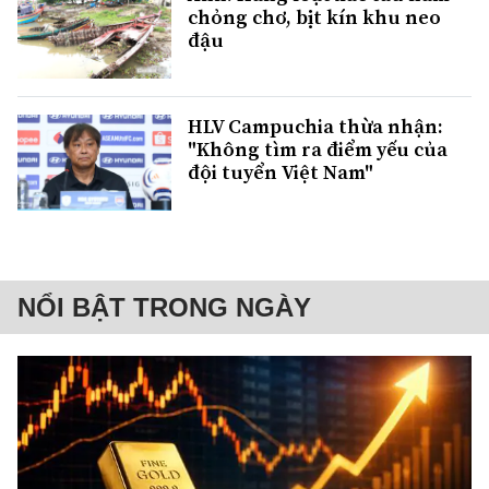
chỏng chơ, bịt kín khu neo
đậu
HLV Campuchia thừa nhận:
"Không tìm ra điểm yếu của
đội tuyển Việt Nam"
NỔI BẬT TRONG NGÀY