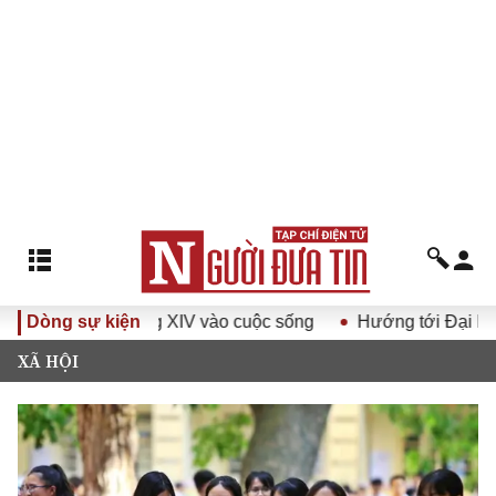
ại hội Đảng XIV vào cuộc sống
Dòng sự kiện
Hướng tới Đại hội đại biể
XÃ HỘI