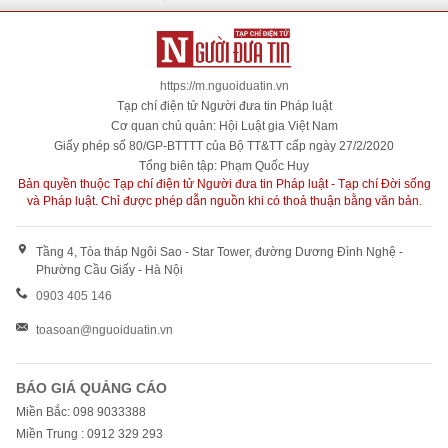
https://m.nguoiduatin.vn
Tạp chí điện tử Người đưa tin Pháp luật
Cơ quan chủ quản: Hội Luật gia Việt Nam
Giấy phép số 80/GP-BTTTT của Bộ TT&TT cấp ngày 27/2/2020
Tổng biên tập: Phạm Quốc Huy
Bản quyền thuộc Tạp chí điện tử Người đưa tin Pháp luật - Tạp chí Đời sống
và Pháp luật. Chỉ được phép dẫn nguồn khi có thoả thuận bằng văn bản.
Tầng 4, Tòa tháp Ngôi Sao - Star Tower, đường Dương Đình Nghệ -
Phường Cầu Giấy - Hà Nội
0903 405 146
toasoan@nguoiduatin.vn
BÁO GIÁ QUẢNG CÁO
Miền Bắc: 098 9033388
Miền Trung : 0912 329 293