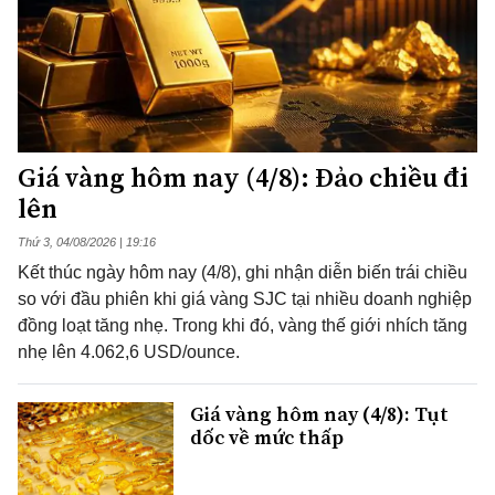
Giá vàng hôm nay (4/8): Đảo chiều đi
lên
Thứ 3, 04/08/2026 | 19:16
Kết thúc ngày hôm nay (4/8), ghi nhận diễn biến trái chiều
so với đầu phiên khi giá vàng SJC tại nhiều doanh nghiệp
đồng loạt tăng nhẹ. Trong khi đó, vàng thế giới nhích tăng
nhẹ lên 4.062,6 USD/ounce.
Giá vàng hôm nay (4/8): Tụt
dốc về mức thấp