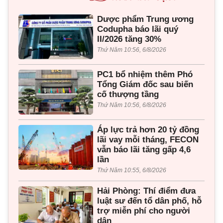
Dược phẩm Trung ương
Codupha báo lãi quý
II/2026 tăng 30%
Thứ Năm 10:56, 6/8/2026
PC1 bổ nhiệm thêm Phó
Tổng Giám đốc sau biến
cố thượng tầng
Thứ Năm 10:56, 6/8/2026
Áp lực trả hơn 20 tỷ đồng
lãi vay mỗi tháng, FECON
vẫn báo lãi tăng gấp 4,6
lần
Thứ Năm 10:55, 6/8/2026
Hải Phòng: Thí điểm đưa
luật sư đến tổ dân phố, hỗ
trợ miễn phí cho người
dân