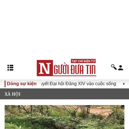
Đưa Nghị quyết Đại hội Đảng XIV vào cuộc sống
Dòng sự kiện
Hướng tớ
XÃ HỘI