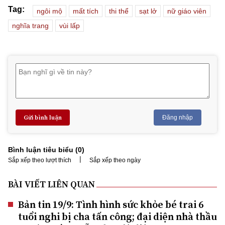
Tag:
ngôi mộ
mất tích
thi thể
sạt lở
nữ giáo viên
nghĩa trang
vùi lấp
Gửi bình luận
Đăng nhập
Bình luận tiêu biểu (
0
)
|
Sắp xếp theo lượt thích
Sắp xếp theo ngày
BÀI VIẾT LIÊN QUAN
Bản tin 19/9: Tình hình sức khỏe bé trai 6
tuổi nghi bị cha tấn công; đại diện nhà thầu