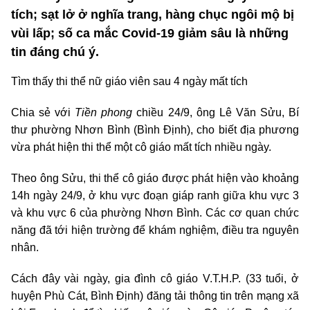
tích; sạt lở ở nghĩa trang, hàng chục ngôi mộ bị
vùi lấp; số ca mắc Covid-19 giảm sâu là những
tin đáng chú ý.
Tìm thấy thi thể nữ giáo viên sau 4 ngày mất tích
Chia sẻ với
Tiền phong
chiều 24/9, ông Lê Văn Sửu, Bí
thư phường Nhơn Bình (Bình Định), cho biết địa phương
vừa phát hiện thi thể một cô giáo mất tích nhiều ngày.
Theo ông Sửu, thi thể cô giáo được phát hiện vào khoảng
14h ngày 24/9, ở khu vực đoạn giáp ranh giữa khu vực 3
và khu vực 6 của phường Nhơn Bình. Các cơ quan chức
năng đã tới hiện trường để khám nghiệm, điều tra nguyên
nhân.
Cách đây vài ngày, gia đình cô giáo V.T.H.P. (33 tuổi, ở
huyện Phù Cát, Bình Định) đăng tải thông tin trên mạng xã