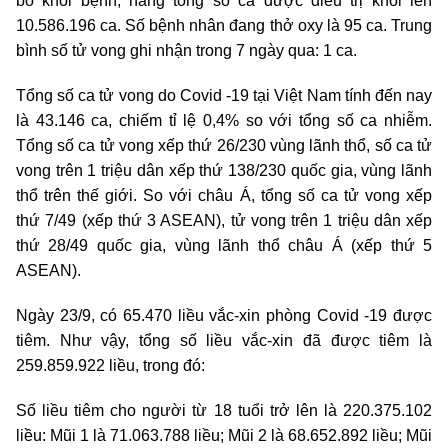
bố khỏi bệnh, nâng tổng số ca được điều trị khỏi lên
10.586.196 ca. Số bệnh nhân đang thở oxy là 95 ca. Trung
bình số tử vong ghi nhận trong 7 ngày qua: 1 ca.
Tổng số ca tử vong do Covid -19 tại Việt Nam tính đến nay
là 43.146 ca, chiếm tỉ lệ 0,4% so với tổng số ca nhiễm.
Tổng số ca tử vong xếp thứ 26/230 vùng lãnh thổ, số ca tử
vong trên 1 triệu dân xếp thứ 138/230 quốc gia, vùng lãnh
thổ trên thế giới. So với châu Á, tổng số ca tử vong xếp
thứ 7/49 (xếp thứ 3 ASEAN), tử vong trên 1 triệu dân xếp
thứ 28/49 quốc gia, vùng lãnh thổ châu Á (xếp thứ 5
ASEAN).
Ngày 23/9, có 65.470 liều vắc-xin phòng Covid -19 được
tiêm. Như vậy, tổng số liều vắc-xin đã được tiêm là
259.859.922 liều, trong đó:
Số liều tiêm cho người từ 18 tuổi trở lên là 220.375.102
liều: Mũi 1 là 71.063.788 liều; Mũi 2 là 68.652.892 liều; Mũi