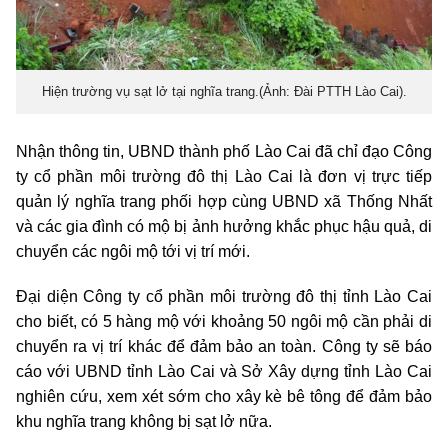
Hiện trường vụ sạt lở tại nghĩa trang.(Ảnh: Đài PTTH Lào Cai).
Nhận thông tin, UBND thành phố Lào Cai đã chỉ đạo Công
ty cổ phần môi trường đô thị Lào Cai là đơn vị trực tiếp
quản lý nghĩa trang phối hợp cùng UBND xã Thống Nhất
và các gia đình có mộ bị ảnh hưởng khắc phục hậu quả, di
chuyển các ngôi mộ tới vị trí mới.
Đại diện Công ty cổ phần môi trường đô thị tỉnh Lào Cai
cho biết, có 5 hàng mộ với khoảng 50 ngôi mộ cần phải di
chuyển ra vị trí khác để đảm bảo an toàn. Công ty sẽ báo
cáo với UBND tỉnh Lào Cai và Sở Xây dựng tỉnh Lào Cai
nghiên cứu, xem xét sớm cho xây kè bê tông để đảm bảo
khu nghĩa trang không bị sạt lở nữa.