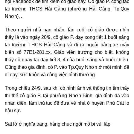
hội Facebook để tìm kiếm cô giáo này. Cô giáo P. công tác
tại trường THCS Hải Cảng (phường Hải Cảng, Tp.Quy
Nhơn), .
Theo người nhà nạn nhân, lần cuối cô giáo được nhìn
thấy là vào ngày 20/9, cô giáo P. dạy xong tiết 1 buổi sáng
tại trường THCS Hải Cảng và đi ra ngoài bằng xe máy
biển số 77E1-281.xx. Giáo viên trường cho biết, không
thấy cô quay lại dạy tiết 3, 4 của buổi sáng và buổi chiều.
Cũng theo gia đình, cô P. vào Tp.Quy Nhơn ở một mình để
đi dạy, sức khỏe và công việc bình thường.
Trong chiều 24/9, sau khi có hình ảnh và thông tin tìm thấy
thi thể cô giáo P. tại phường Nhơn Bình, gia đình đã vào
nhận diện, làm thủ tục để đưa về nhà ở huyện Phù Cát lo
hậu sự.
Sạt lở ở nghĩa trang, hàng chục ngôi mộ bị vùi lấp