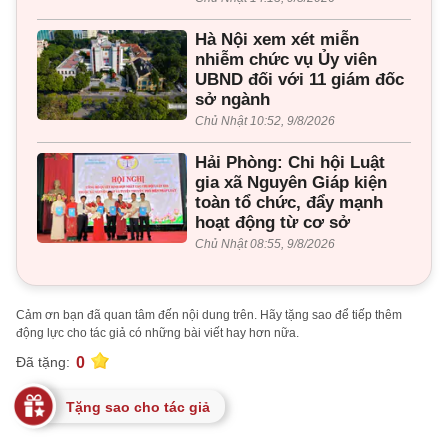
Hà Nội xem xét miễn
nhiễm chức vụ Ủy viên
UBND đối với 11 giám đốc
sở ngành
Chủ Nhật 10:52, 9/8/2026
Hải Phòng: Chi hội Luật
gia xã Nguyên Giáp kiện
toàn tổ chức, đẩy mạnh
hoạt động từ cơ sở
Chủ Nhật 08:55, 9/8/2026
Cảm ơn bạn đã quan tâm đến nội dung trên. Hãy tặng sao để tiếp thêm
động lực cho tác giả có những bài viết hay hơn nữa.
0
Đã tặng:
Tặng sao cho tác giả