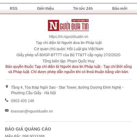
RSS
Giới thiệu
Tin tức 24h
Báo mới
https://m.nguoiduatin.vn
Tạp chí điện tử Người đưa tin Pháp luật
Cơ quan chủ quản: Hội Luật gia Việt Nam
Giấy phép số 80/GP-BTTTT của Bộ TT&TT cấp ngày 27/2/2020
Tổng biên tập: Phạm Quốc Huy
Bản quyền thuộc Tạp chí điện tử Người đưa tin Pháp luật - Tạp chí Đời sống
và Pháp luật. Chỉ được phép dẫn nguồn khi có thoả thuận bằng văn bản.
Tầng 4, Tòa tháp Ngôi Sao - Star Tower, đường Dương Đình Nghệ -
Phường Cầu Giấy - Hà Nội
0903 405 146
toasoan@nguoiduatin.vn
BÁO GIÁ QUẢNG CÁO
Miền Bắc: 098 9033388