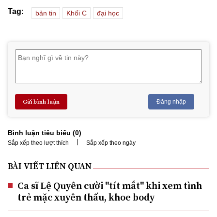
Tag:
bản tin
Khối C
đại học
Gửi bình luận
Đăng nhập
Bình luận tiêu biểu (
0
)
|
Sắp xếp theo lượt thích
Sắp xếp theo ngày
BÀI VIẾT LIÊN QUAN
Ca sĩ Lệ Quyên cười "tít mắt" khi xem tình
trẻ mặc xuyên thấu, khoe body