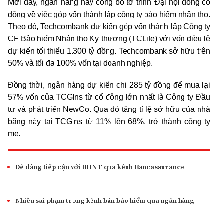
Mới đây, ngân hàng này công bố tờ trình Đại hội đồng cổ
đông về việc góp vốn thành lập công ty bảo hiểm nhân thọ.
Theo đó, Techcombank dự kiến góp vốn thành lập Công ty
CP Bảo hiểm Nhân thọ Kỹ thương (TCLife) với vốn điều lệ
dự kiến tối thiểu 1.300 tỷ đồng. Techcombank sở hữu trên
50% và tối đa 100% vốn tại doanh nghiệp.
Đồng thời, ngân hàng dự kiến chi 285 tỷ đồng để mua lại
57% vốn của TCGIns từ cổ đông lớn nhất là Công ty Đầu
tư và phát triển NewCo. Qua đó tăng tỉ lệ sở hữu của nhà
băng này tại TCGIns từ 11% lên 68%, trở thành công ty
mẹ.
Dễ dàng tiếp cận với BHNT qua kênh Bancassurance
Nhiều sai phạm trong kênh bán bảo hiểm qua ngân hàng