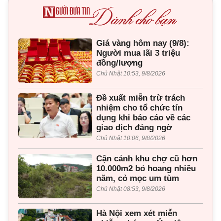
Giá vàng hôm nay (9/8):
Người mua lãi 3 triệu
đồng/lượng
Chủ Nhật 10:53, 9/8/2026
Đề xuất miễn trừ trách
nhiệm cho tổ chức tín
dụng khi báo cáo về các
giao dịch đáng ngờ
Chủ Nhật 10:06, 9/8/2026
Cận cảnh khu chợ cũ hơn
10.000m2 bỏ hoang nhiều
năm, cỏ mọc um tùm
Chủ Nhật 08:53, 9/8/2026
Hà Nội xem xét miễn