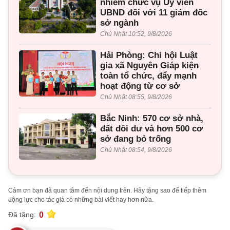
nhiễm chức vụ Ủy viên
UBND đối với 11 giám đốc
sở ngành
Chủ Nhật 10:52, 9/8/2026
Hải Phòng: Chi hội Luật
gia xã Nguyên Giáp kiện
toàn tổ chức, đẩy mạnh
hoạt động từ cơ sở
Chủ Nhật 08:55, 9/8/2026
Bắc Ninh: 570 cơ sở nhà,
đất dôi dư và hơn 500 cơ
sở đang bỏ trống
Chủ Nhật 08:54, 9/8/2026
Cảm ơn bạn đã quan tâm đến nội dung trên. Hãy tặng sao để tiếp thêm
động lực cho tác giả có những bài viết hay hơn nữa.
0
Đã tặng: