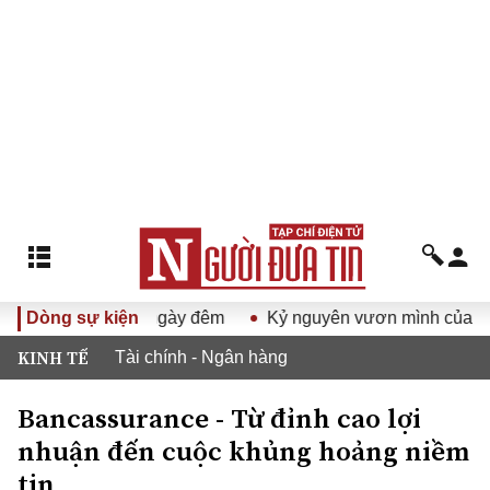
n dịch 500 ngày đêm
Dòng sự kiện
Kỷ nguyên vươn mình của dân tộc V
KINH TẾ
Tài chính - Ngân hàng
Bancassurance - Từ đỉnh cao lợi
nhuận đến cuộc khủng hoảng niềm
tin