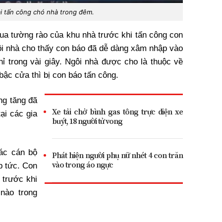
i tấn công chó nhà trong đêm.
ua tường rào của khu nhà trước khi tấn công con
ôi nhà cho thấy con báo đã dễ dàng xâm nhập vào
hỉ trong vài giây. Ngôi nhà được cho là thuộc về
bậc cửa thì bị con báo tấn công.
ng tăng đã
Xe tải chở bình gas tông trực diện xe
ại các gia
buýt, 18 người tử vong
ác cán bộ
Phát hiện người phụ nữ nhét 4 con trăn
vào trong áo ngực
p tức. Con
 trước khi
nào trong