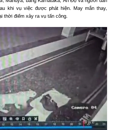
ddi, Mandya, bang Karnataka, Ấn Độ và người dân
sau khi vụ việc được phát hiện. May mắn thay,
i thời điểm xảy ra vụ tấn công.