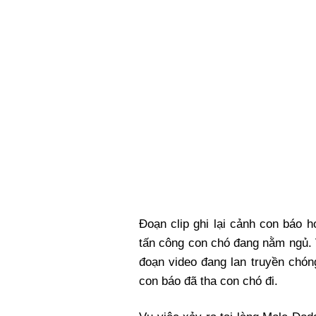
Xi nhan Trái Phải
Bạn đọc viết
Đoạn clip ghi lại cảnh con báo 
tấn công con chó đang nằm ngủ. 
đoạn video đang lan truyền chón
con báo đã tha con chó đi.