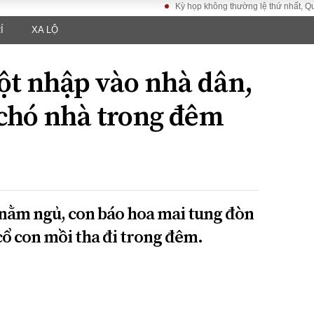
Kỳ họp không thường lệ thứ nhất, Quốc hội 
Í
XA LỘ
LUẬT
KINH TẾ
XÃ HỘI
ảy pháp
Bất động sản
Dân sinh
ột nhập vào nhà dân,
Tài chính - Ngân
Giáo dục
luật gia
hàng
Văn hoá
chó nhà trong đêm
ều tra
Kinh tế vĩ mô
Môi trườn
i công dân
Hồ sơ doanh
Giao thông
nghiệp
- Hình sự
Xu hướng thị
trường
Tiêu dùng và dư
 nằm ngủ, con báo hoa mai tung đòn
luận
cổ con mồi tha đi trong đêm.
Công nghệ
US