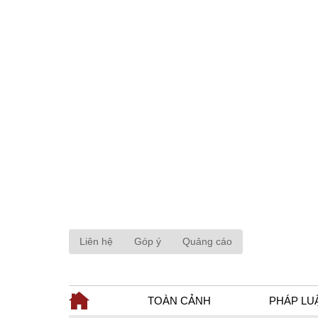
Liên hệ
Góp ý
Quảng cáo
TOÀN CẢNH
PHÁP LU