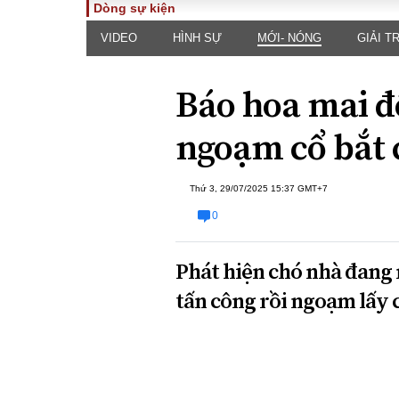
Dòng sự kiện
VIDEO
HÌNH SỰ
MỚI- NÓNG
GIẢI TR
TOÀN CẢNH
PHÁP 
Tiêu điểm
Dòng ch
Báo hoa mai đ
luật
Chính sách
Góc nhìn 
Sự kiện
ngoạm cổ bắt 
Hồ sơ đi
Đối thoại
Tiếng nó
Thế giới
Thứ 3, 29/07/2025 15:37 GMT+7
An ninh 
0
Phát hiện chó nhà đang
tấn công rồi ngoạm lấy 
ĐA CHIỀU
INFOC
Quan điểm