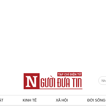
ẬT
KINH TẾ
XÃ HỘI
ĐỜI SỐNG