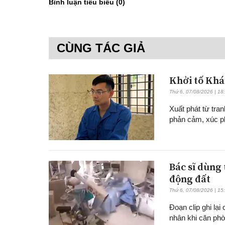
Bình luận tiêu biểu (
0
)
CÙNG TÁC GIẢ
Khởi tố Khá
Thứ 6, 07/08/2026 | 18
Xuất phát từ tran
phản cảm, xúc p
Bác sĩ dùng
động đất
Thứ 6, 07/08/2026 | 15
Đoạn clip ghi lạ
nhân khi căn ph