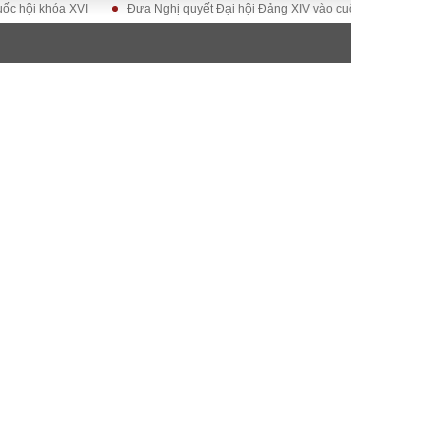
khóa XVI
Đưa Nghị quyết Đại hội Đảng XIV vào cuộc sống
Hướng tới Đ
ĐỜI SỐNG
Gia đình
Sức khỏe
Cần biết
g
Cộng đồng mạng
 – Đô thị