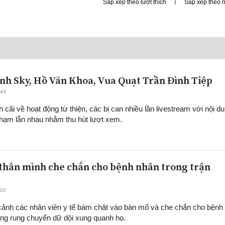
|
Sắp xếp theo lượt thích
Sắp xếp theo 
nh Sky, Hồ Văn Khoa, Vua Quạt Trần Đình Tiệp
:43
h cãi về hoạt động từ thiện, các bị can nhiều lần livestream với nội d
hạm lẫn nhau nhằm thu hút lượt xem.
 thân mình che chắn cho bệnh nhân trong trận
:02
i cảnh các nhân viên y tế bám chặt vào bàn mổ và che chắn cho bệnh
òng rung chuyển dữ dội xung quanh họ.