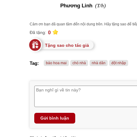
(T/h)
Phương Linh
Cảm ơn bạn đã quan tâm đến nội dung trên. Hãy tặng sao để tiếp
0
Đã tặng:
Tặng sao cho tác giả
Tag:
báo hoa mai
chó nhà
nhà dân
đột nhập
Gửi bình luận