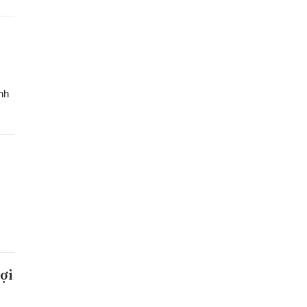
nh
ợi