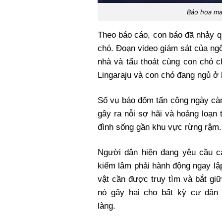
Báo hoa ma
Theo báo cáo, con báo đã nhảy q
chó. Đoạn video giám sát của ng
nhà và tẩu thoát cùng con chó c
Lingaraju và con chó đang ngủ ở 
Số vụ báo đốm tấn công ngày cà
gây ra nỗi sợ hãi và hoảng loạn t
đình sống gần khu vực rừng rậm.
Người dân hiện đang yêu cầu c
kiểm lâm phải hành động ngay lậ
vật cần được truy tìm và bắt giữ
nó gây hại cho bất kỳ cư dân 
làng.